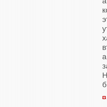
а
у
а
з
б