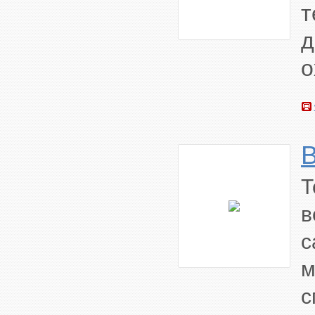
т
о
B
Т
в
с
м
с