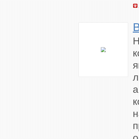
л
а
н
о