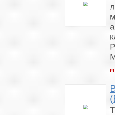
м
а
к
B