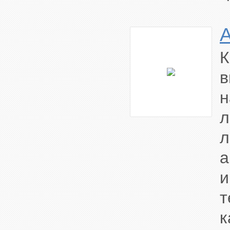
К
в
н
л
л
а
и
т
к