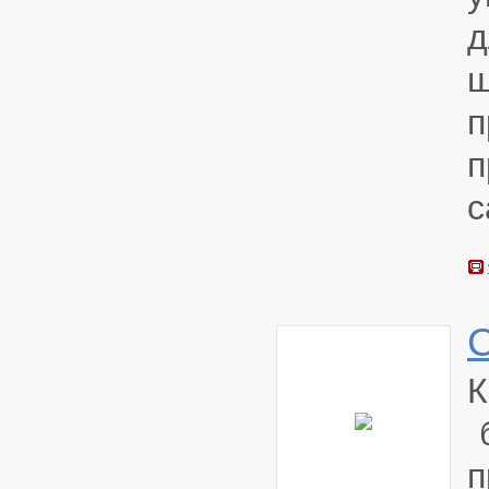
д
ш
с
К
б
п