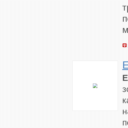
т
м
з
к
н
п