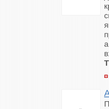
к
с
я
п
а
в
П