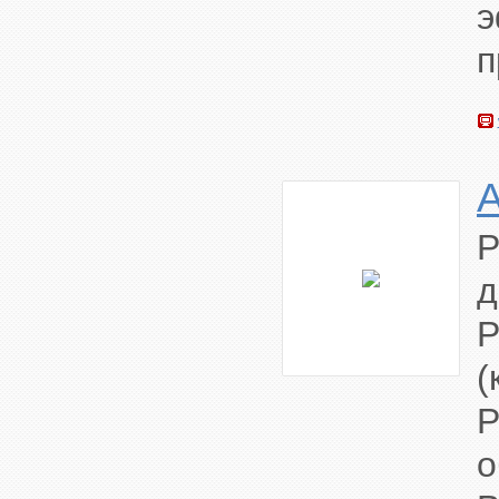
э
п
Р
д
Р
(
о