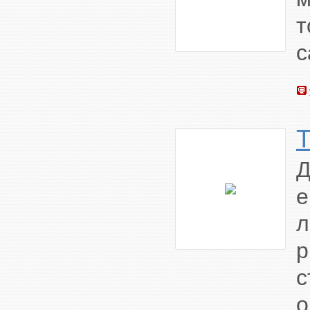
с
е
л
с