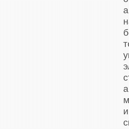
а
н
б
э
с
а
м
и