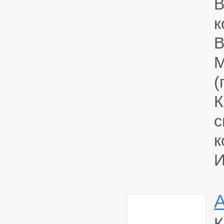
В
к
В
(
с
к
И