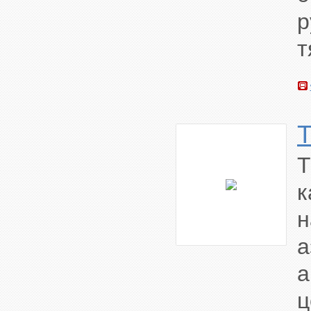
р
т
T
к
а
ц