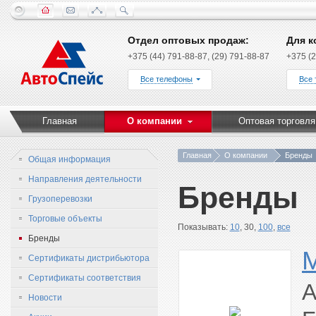
Отдел оптовых продаж:
Для к
+375 (44) 791-88-87, (29) 791-88-87
+375 (2
Все телефоны
Все
Главная
О компании
Оптовая торговля
Главная
О компании
Бренды
Общая информация
Направления деятельности
Бренды
Грузоперевозки
Торговые объекты
Показывать:
10
, 30,
100
,
все
Бренды
Сертификаты дистрибьютора
Сертификаты соответствия
A
Новости