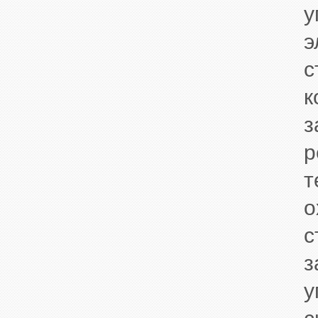
у
э
с
к
з
р
т
о
с
з
у