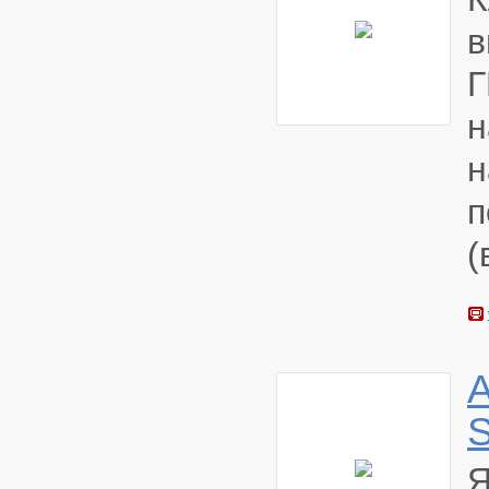
в
н
п
(
S
Я