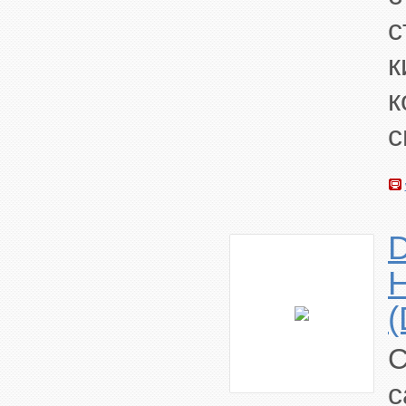
с
к
к
с
D
с