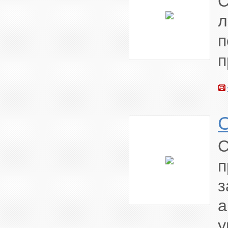
C
л
п
п
п
а
у