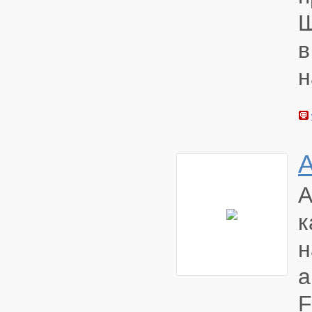
Ш
в
н
A
к
F