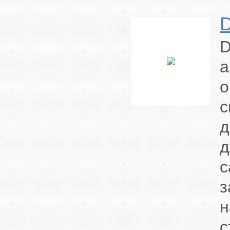
а
о
д
с
с