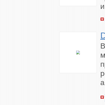
и
В
а