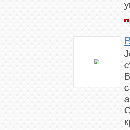
у
с
B
с
а