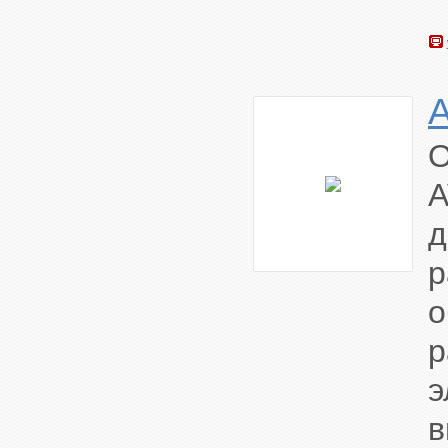
A
О
A
д
р
о
р
э
в