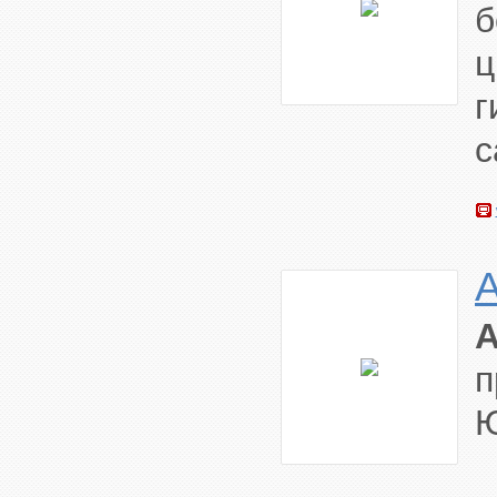
ц
г
с
п
Ю