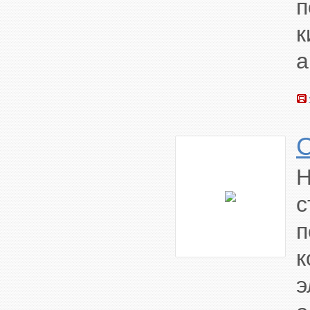
п
к
а
с
к
э