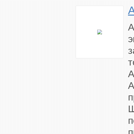
A
э
з
т
A
A
п
Ш
п
п