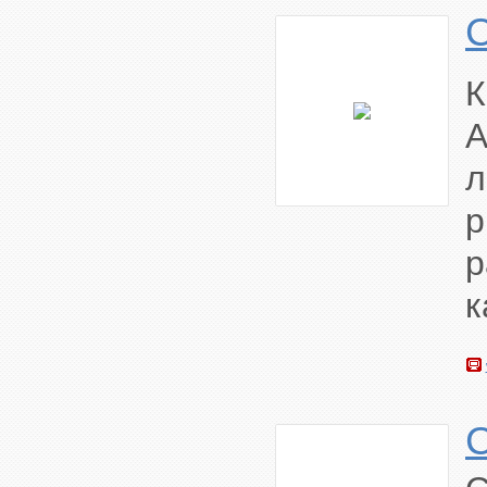
К
A
л
р
р
к
C