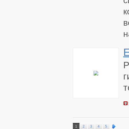
с
к
в
н
г
т
1
2
3
4
5