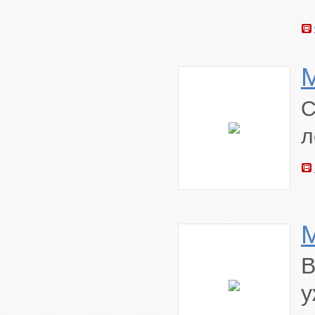
С
л
M
В
у