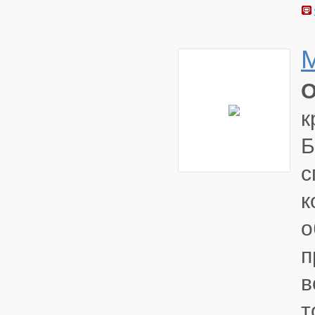
M
О
к
Б
с
к
о
п
в
т