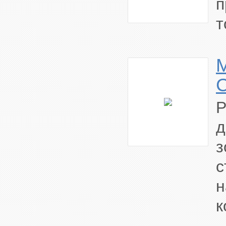
т
M
C
д
з
с
н
к