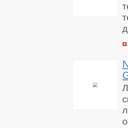
т
д
N
Л
о