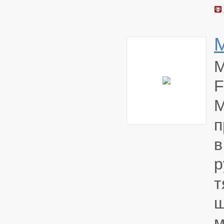
M
F
M
п
р
т
ш