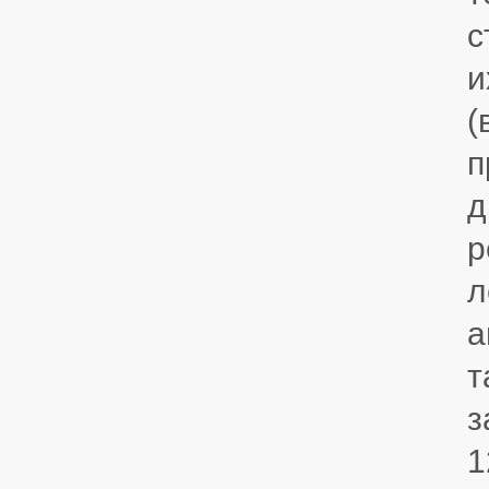
с
и
(
п
д
р
л
а
т
з
1