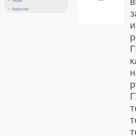
в
Акции
Вакансии
з
и
р
Г
к
н
р
Г
т
т
т