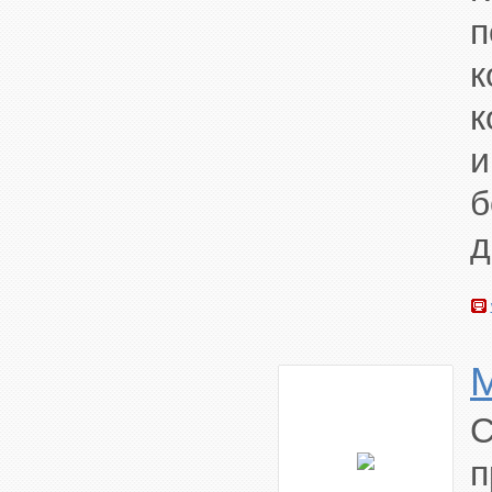
п
к
и
д
п