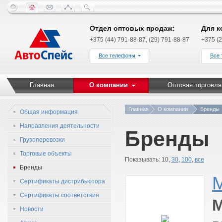
Отдел оптовых продаж:
Для к
+375 (44) 791-88-87, (29) 791-88-87
+375 (2
Все телефоны
Все
Главная
О компании
Оптовая торговля
Главная
О компании
Бренды
Общая информация
Направления деятельности
Бренды
Грузоперевозки
Торговые объекты
Показывать: 10,
30
,
100
,
все
Бренды
Сертификаты дистрибьютора
Сертификаты соответствия
M
Новости