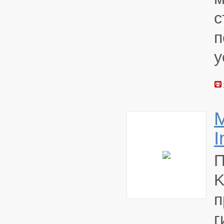
с
п
у
M
I
K
п