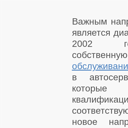
Важным напр
является ди
2002 г
собстве
обслуживани
в автосер
которые 
квалифик
соответству
новое на