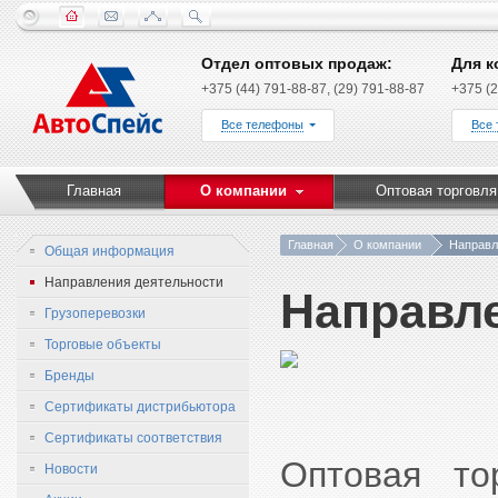
Отдел оптовых продаж:
Для к
+375 (44) 791-88-87, (29) 791-88-87
+375 (2
Все телефоны
Все
Главная
О компании
Оптовая торговля
Главная
О компании
Направл
Общая информация
Направления деятельности
Направл
Грузоперевозки
Торговые объекты
Бренды
Сертификаты дистрибьютора
Сертификаты соответствия
Оптовая то
Новости