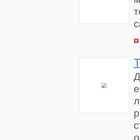
с
е
л
с