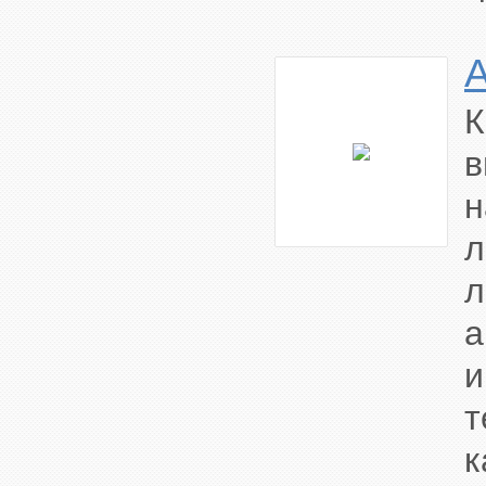
К
в
н
л
л
а
и
т
к