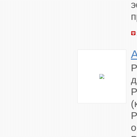
э
п
Р
д
Р
(
о