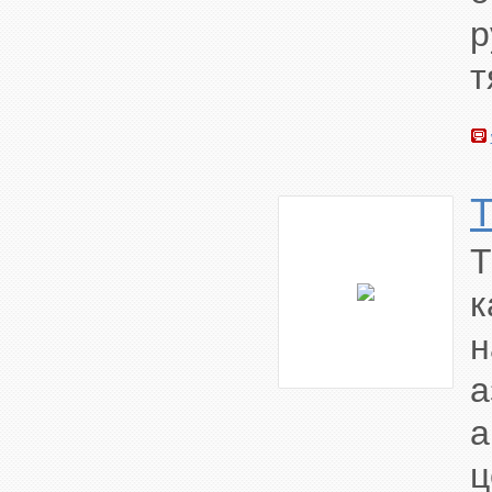
р
т
T
к
а
ц