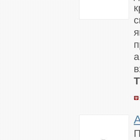
к
с
я
п
а
в
П