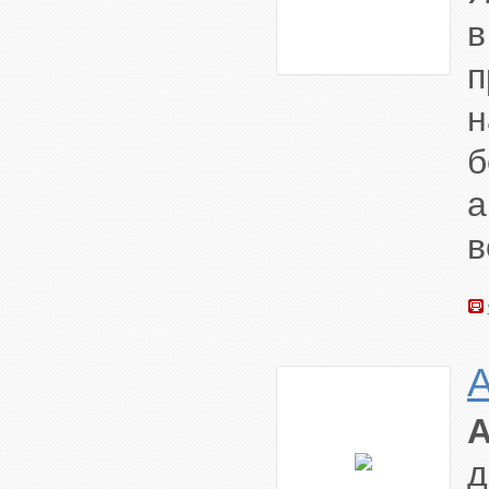
п
н
а
в
A
A