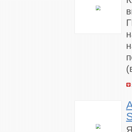
в
н
п
(
S
Я