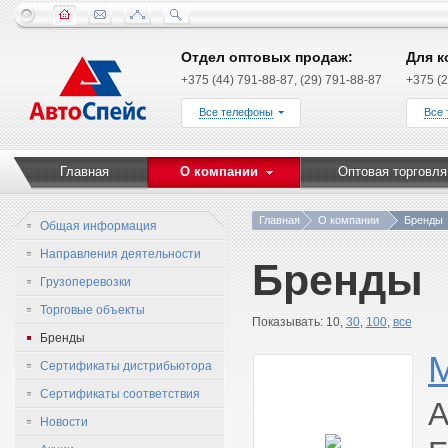
Отдел оптовых продаж:
Для к
+375 (44) 791-88-87, (29) 791-88-87
+375 (2
Все телефоны
Все
Главная
О компании
Оптовая торговля
Главная
О компании
Бренды
Общая информация
Направления деятельности
Бренды
Грузоперевозки
Торговые объекты
Показывать: 10,
30
,
100
,
все
Бренды
Сертификаты дистрибьютора
Сертификаты соответствия
A
Новости