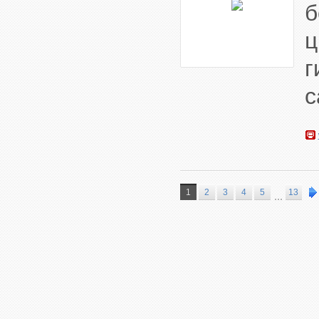
ц
г
с
1
2
3
4
5
13