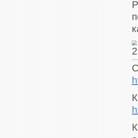
Р
п
к
С
h
К
h
К