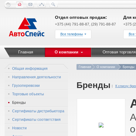
Отдел оптовых продаж:
Для к
+375 (44) 791-88-87, (29) 791-88-87
+375 (2
Все телефоны
Все
Главная
О компании
Оптовая торговля
Главная
О компании
Бренды
Общая информация
Направления деятельности
Бренды
Грузоперевозки
К списку бре
Торговые объекты
Бренды
Сертификаты дистрибьютора
А
Сертификаты соответствия
о
Новости