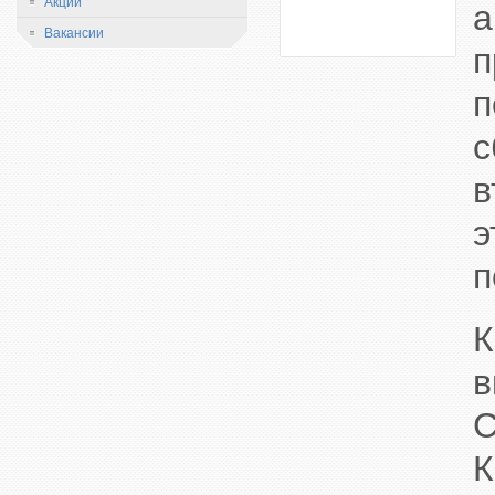
Акции
а
Вакансии
п
п
с
в
э
п
К
в
С
К