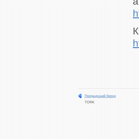
a
h
К
h
Предыдущий бренд
TORK