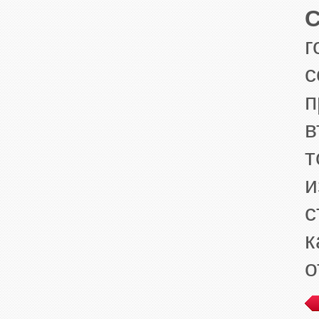
C
г
с
п
в
т
и
с
к
о