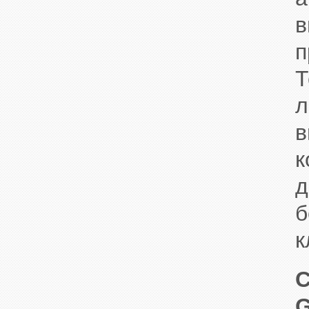
в
п
Т
л
в
к
д
б
к
С
G