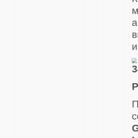
м
а
в
и
Р
П
с
G