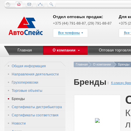
Отдел оптовых продаж:
Для к
+375 (44) 791-88-87, (29) 791-88-87
+375 (2
Все телефоны
Все
Главная
О компании
Оптовая торговля
Главная
О компании
Бренды
Общая информация
Направления деятельности
Бренды
Грузоперевозки
К списку бре
Торговые объекты
Бренды
Сертификаты дистрибьютора
К
Сертификаты соответствия
л
Новости