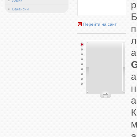
Акции
р
Вакансии
Б
Перейти на сайт
п
л
а
G
а
н
а
К
м
а