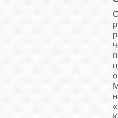
C
р
р
ч
п
ц
о
M
н
«
К