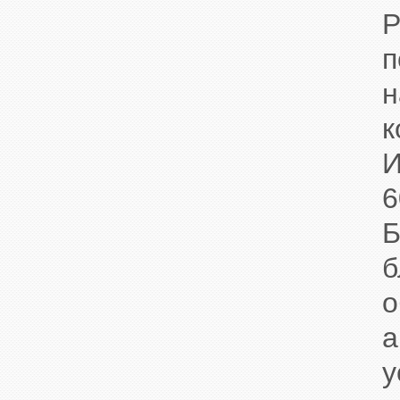
Р
п
н
к
И
6
Б
б
о
а
у