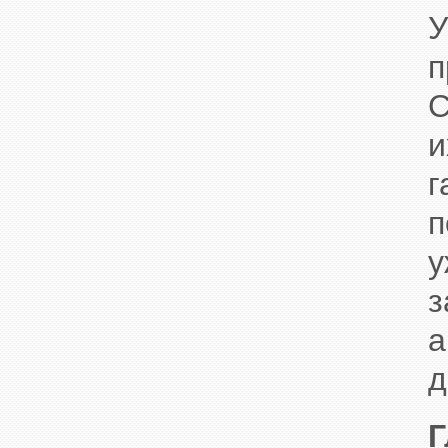
У
п
С
и
п
у
з
а
д
Г