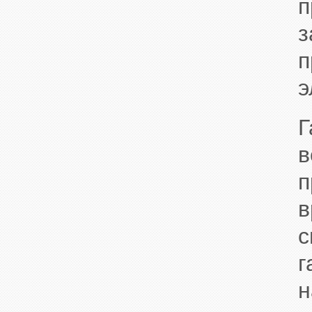
п
п
э
Г
в
в
с
н