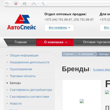
Отдел оптовых продаж:
Для к
+375 (44) 791-88-87, (29) 791-88-87
+375 (2
Все телефоны
Все
Главная
О компании
Оптовая торговля
Главная
О компании
Бренды
Общая информация
Направления деятельности
Бренды
Грузоперевозки
К списку бре
Торговые объекты
Бренды
Сертификаты дистрибьютора
Сертификаты соответствия
Новости
п