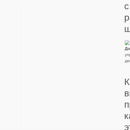
р
ш
До
уп
де
п
к
э