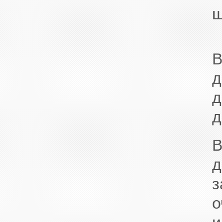
ш
В
д
д
д
д
з
о