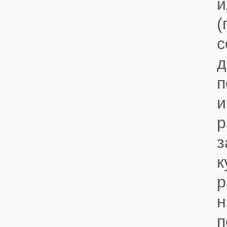
и
(
с
п
з
к
р
п