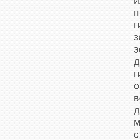
г
з
э
д
г
о
м
с