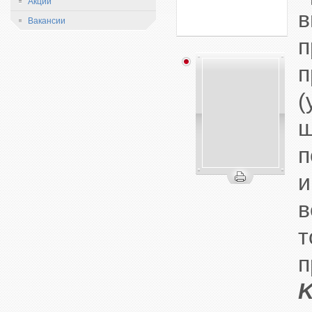
Акции
Вакансии
(
и
п
K