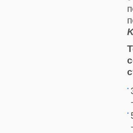
п
п
K
Т
с