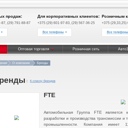
ых продаж:
Для корпоративных клиентов:
Розничным к
-87, (29) 791-88-87
+375 (29) 601-97-83, (29) 567-36-25
+375 (29,33,25)
Все телефоны
Все телефоны
Оптовая торговля
Розничная сеть
Авто1
авная
О компании
Бренды
ренды
К списку брендов
FTE
Автомобильная Группа FTE является к
разработки и производства трансмиссии и
промышленности. Компания имеет 1