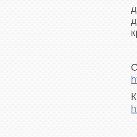
д
д
к
С
h
К
h