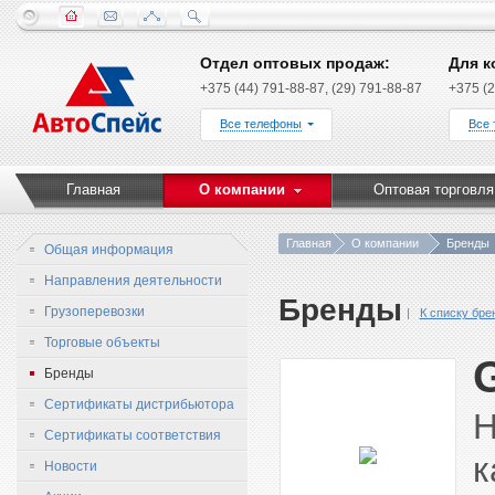
Отдел оптовых продаж:
Для к
+375 (44) 791-88-87, (29) 791-88-87
+375 (2
Все телефоны
Все
Главная
О компании
Оптовая торговля
Главная
О компании
Бренды
Общая информация
Направления деятельности
Бренды
Грузоперевозки
К списку бре
Торговые объекты
Бренды
Сертификаты дистрибьютора
Н
Сертификаты соответствия
к
Новости