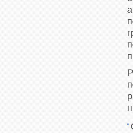
а
п
г
п
п
Р
п
р
п