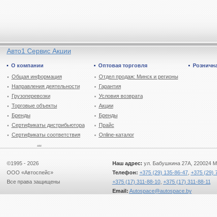
Авто1 Сервис Акции
О компании
Оптовая торговля
Рознична
Общая информация
Отдел продаж: Минск и регионы
Направления деятельности
Гарантия
Грузоперевозки
Условия возврата
Торговые объекты
Акции
Бренды
Бренды
Сертификаты дистрибьютора
Прайс
Сертификаты соответствия
Online-каталог
...
©1995 - 2026
Наш адрес:
ул. Бабушкина 27А, 220024 М
ООО «Автоспейс»
Телефон:
+375 (29) 135-86-47
,
+375 (29) 
Все права защищены
+375 (17) 311-88-10
,
+375 (17) 311-88-11
Email:
Autospace@autospace.by