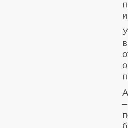
п
и
У
в
о
о
п
А
–
п
б