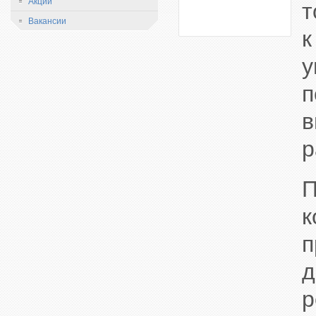
Акции
т
Вакансии
к
у
п
в
р
П
к
п
д
р