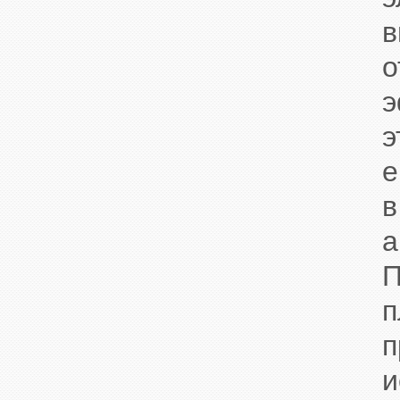
в
э
э
е
в
П