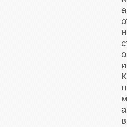
а
о
н
о
и
п
м
а
в