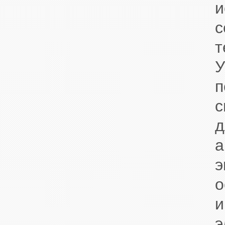
п
с
э
о
и
э