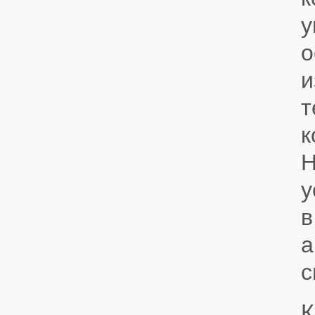
о
и
к
Н
у
с