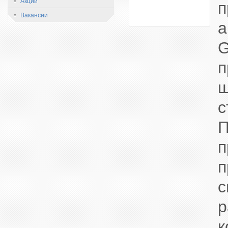
Акции
Вакансии
G
п
ш
с
П
р