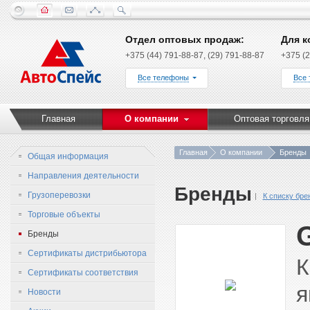
Отдел оптовых продаж:
Для к
+375 (44) 791-88-87, (29) 791-88-87
+375 (2
Все телефоны
Все
Главная
О компании
Оптовая торговля
Главная
О компании
Бренды
Общая информация
Направления деятельности
Бренды
Грузоперевозки
К списку бре
Торговые объекты
Бренды
Сертификаты дистрибьютора
К
Сертификаты соответствия
Новости