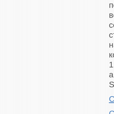
п
с
с
1
а
S
С
С