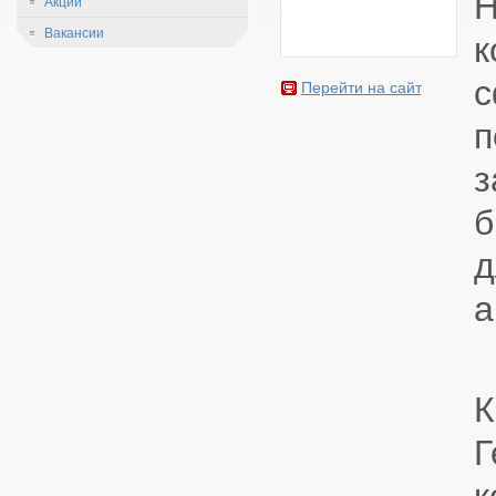
H
Акции
Вакансии
к
с
Перейти на сайт
б
а
К
Г