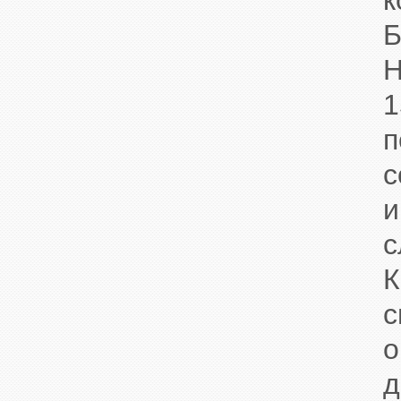
Б
H
1
п
К
с