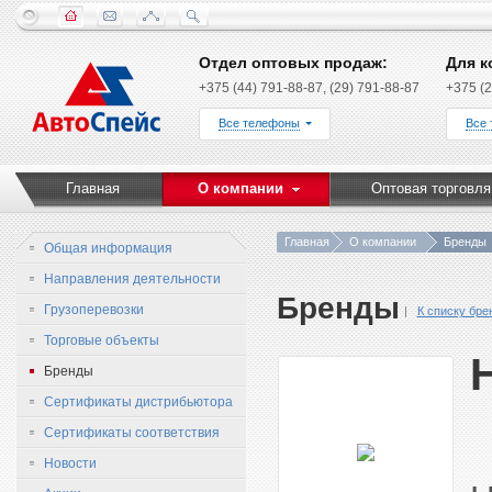
Отдел оптовых продаж:
Для к
+375 (44) 791-88-87, (29) 791-88-87
+375 (2
Все телефоны
Все
Главная
О компании
Оптовая торговля
Главная
О компании
Бренды
Общая информация
Направления деятельности
Бренды
Грузоперевозки
К списку бре
Торговые объекты
Бренды
Сертификаты дистрибьютора
Сертификаты соответствия
Новости