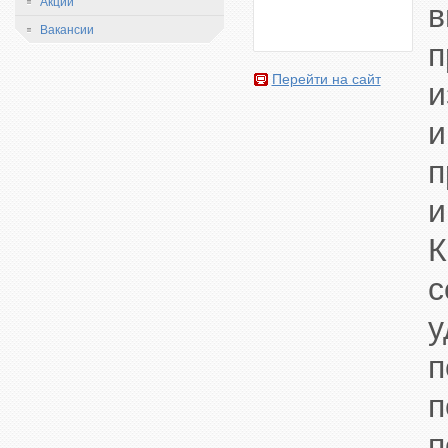
Акции
в
Вакансии
п
Перейти на сайт
и
и
п
и
К
с
у
п
п
п