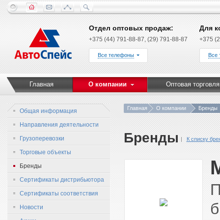
Отдел оптовых продаж:
Для к
+375 (44) 791-88-87, (29) 791-88-87
+375 (2
Все телефоны
Все
Главная
О компании
Оптовая торговля
Главная
О компании
Бренды
Общая информация
Направления деятельности
Бренды
Грузоперевозки
К списку бре
Торговые объекты
Бренды
Сертификаты дистрибьютора
П
Сертификаты соответствия
б
Новости