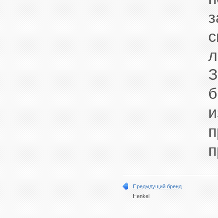
з
с
л
З
б
и
п
п
Предыдущий бренд
Henkel