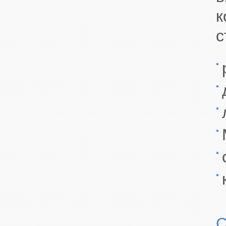
к
с
С