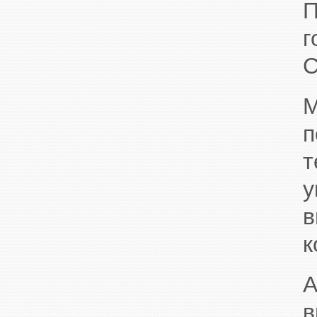
П
г
С
M
в
к
А