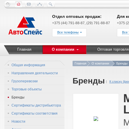
Отдел оптовых продаж:
Для к
+375 (44) 791-88-87, (29) 791-88-87
+375 (2
Все телефоны
Все
Главная
О компании
Оптовая торговля
Главная
О компании
Бренды
Общая информация
Направления деятельности
Бренды
Грузоперевозки
К списку бре
Торговые объекты
M
Бренды
L
Сертификаты дистрибьютора
Сертификаты соответствия
M
Новости