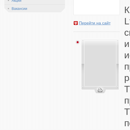
Акции
К
Вакансии
L
Перейти на сайт
с
и
п
п
п