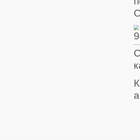
п
С
к
К
a