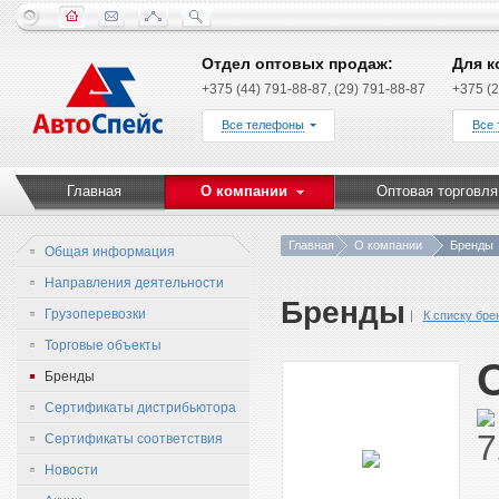
Отдел оптовых продаж:
Для к
+375 (44) 791-88-87, (29) 791-88-87
+375 (2
Все телефоны
Все
Главная
О компании
Оптовая торговля
Главная
О компании
Бренды
Общая информация
Направления деятельности
Бренды
Грузоперевозки
К списку бре
Торговые объекты
Бренды
Сертификаты дистрибьютора
Сертификаты соответствия
Новости