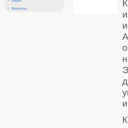
К
Акции
Вакансии
и
и
А
о
н
Э
д
у
и
К