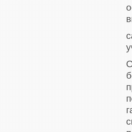
о
в
с
у
O
б
п
п
г
с