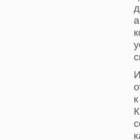
д
а
к
у
с
И
о
к
К
с
к