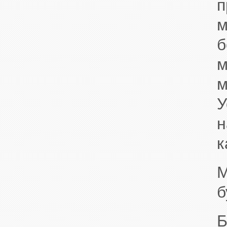
п
м
б
м
м
У
н
к
М
б
Б