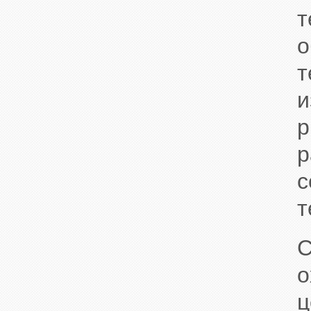
т
о
т
и
р
р
с
т
С
о
ц