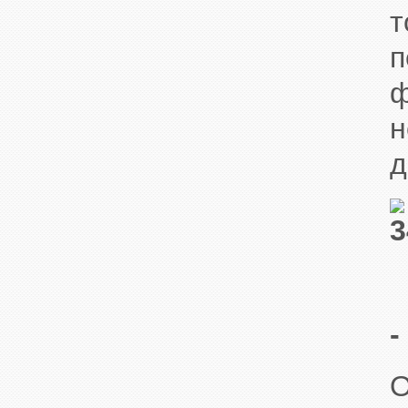
т
п
ф
н
д
-
О