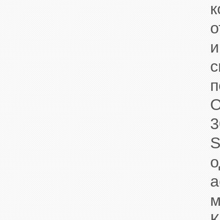
к
о
и
с
п
О
3
S
о
а
м
К