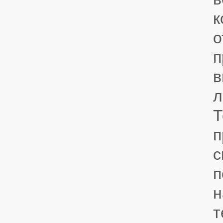
к
о
п
в
л
Т
п
с
п
н
т