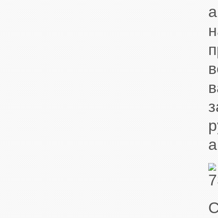
а
н
п
в
в
з
р
а
С