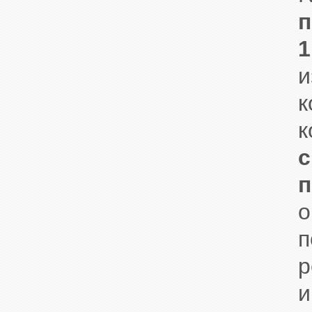
п
1
и
к
к
с
п
о
п
р
и