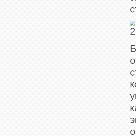
с
Б
о
с
к
у
к
э
о