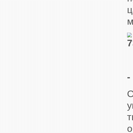
ц
м
-
О
у
т
о