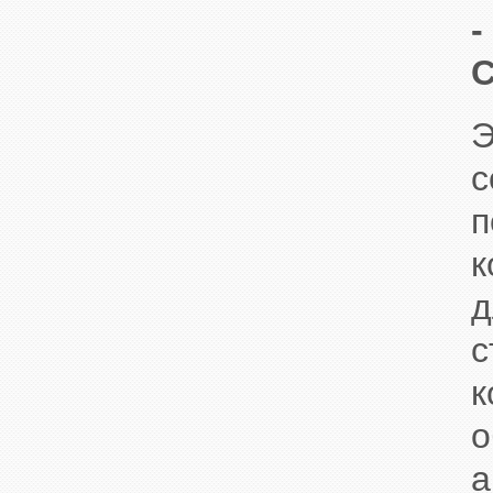
-
Э
с
п
к
д
с
к
о
а