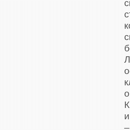
с
с
к
с
б
Л
о
к
о
К
и
–