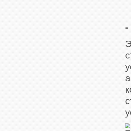
-
Э
с
у
а
к
с
у