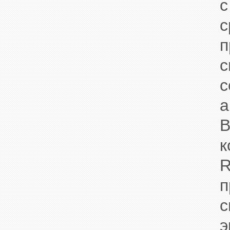
с
с
п
с
с
а
В
к
R
п
с
э