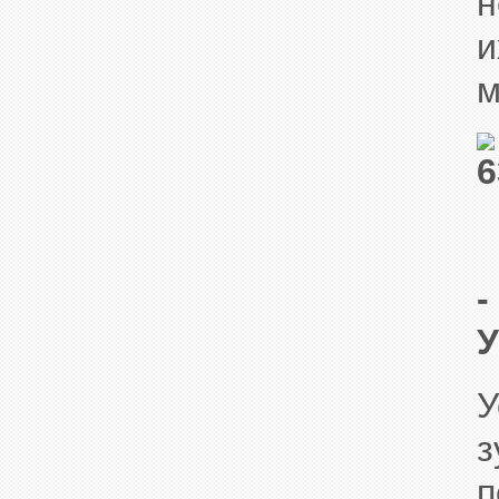
н
и
м
У
з
п