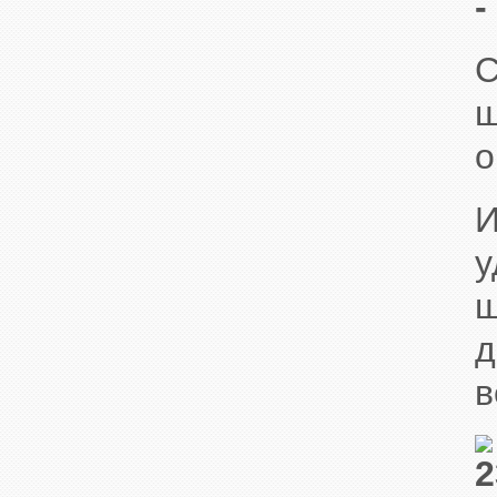
-
С
ш
о
И
у
ш
д
в