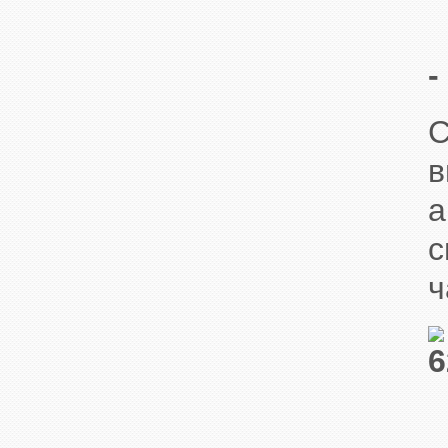
-
С
в
а
с
ч