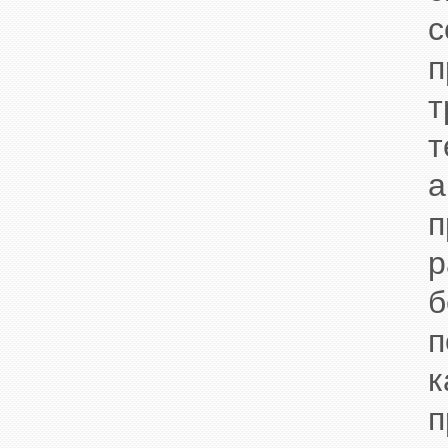
с
п
т
т
а
п
р
б
п
к
п