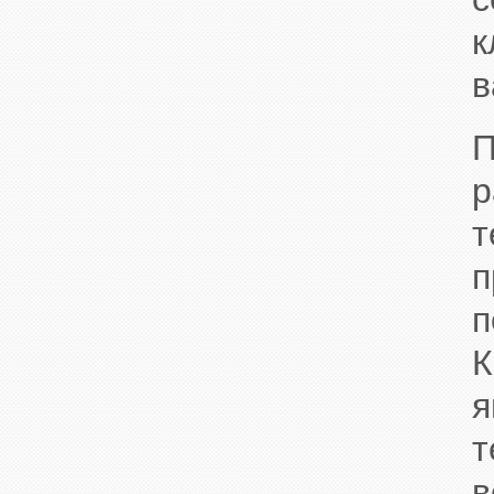
к
в
П
р
т
п
п
К
я
т
в