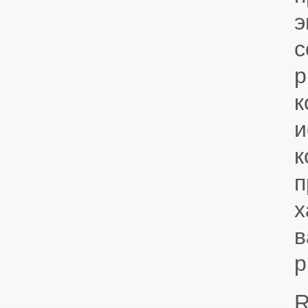
э
с
р
к
и
к
п
х
в
р
R