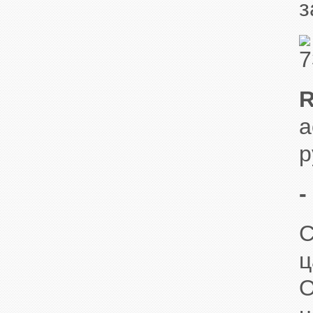
з
R
а
р
-
С
ц
О