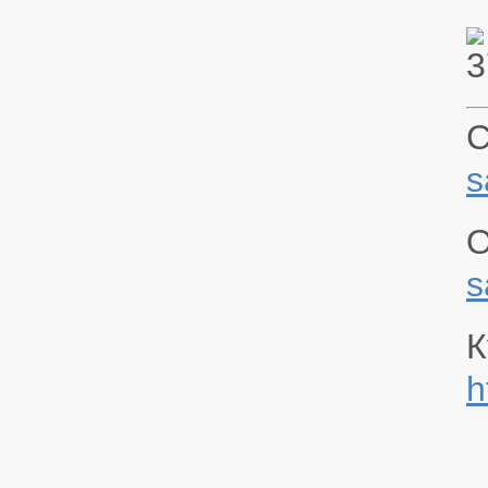
С
s
О
s
К
h