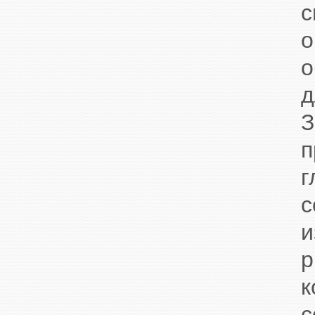
с
о
о
д
З
п
г
с
и
р
к
с