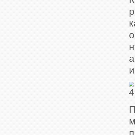
р
к
о
н
а
и
П
м
п