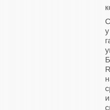
к
С
у
г
у
Б
R
н
с
и
с