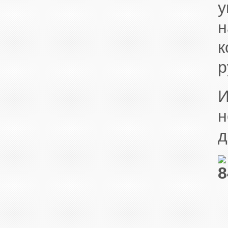
у
н
к
р
И
н
д