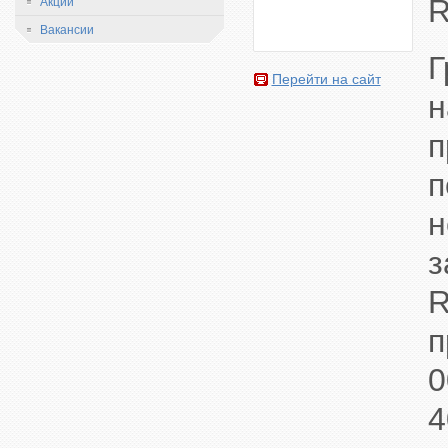
Акции
Вакансии
Г
Перейти на сайт
н
п
п
н
з
R
п
0
4