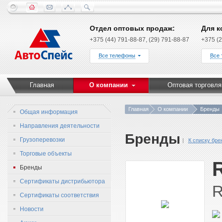
Отдел оптовых продаж:
Для к
+375 (44) 791-88-87, (29) 791-88-87
+375 (2
Все телефоны
Все
Главная
О компании
Оптовая торговля
Главная
О компании
Бренды
Общая информация
Направления деятельности
Бренды
Грузоперевозки
К списку бре
Торговые объекты
Бренды
Сертификаты дистрибьютора
R
Сертификаты соответствия
Новости