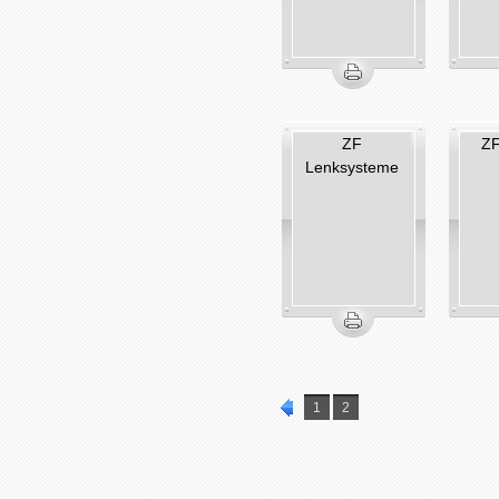
ZF
Z
Lenksysteme
1
2