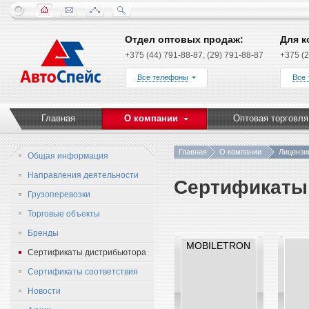
Отдел оптовых продаж:
Для к
+375 (44) 791-88-87, (29) 791-88-87
+375 (2
Все телефоны
Все
Главная
О компании
Оптовая торговля
Главная
О компании
Лицензи
Общая информация
Направления деятельности
Сертификаты
Грузоперевозки
Торговые объекты
Бренды
MOBILETRON
Сертификаты дистрибьютора
Сертификаты соответствия
Новости