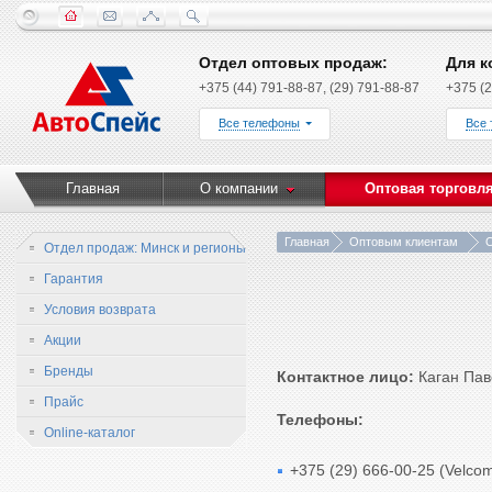
Отдел оптовых продаж:
Для к
+375 (44) 791-88-87, (29) 791-88-87
+375 (2
Все телефоны
Все
Главная
О компании
Оптовая торговл
Главная
Оптовым клиентам
О
Отдел продаж: Минск и регионы
Гарантия
Условия возврата
Акции
Бренды
Контактное лицо:
Каган Пав
Прайс
Телефоны:
Online-каталог
+375 (29) 666-00-25 (Velco