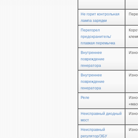
Не горит контрольная
Пере
лампа зарядки
Перегорел
Коро
предохранитель/
клем
плавкая перемычка
Внутреннее
Изно
повреждение
генератора
Внутреннее
Изно
повреждение
генератора
Реле
Изно
«мас
Неисправный диодный
Изно
мост
Неисправный
Изно
регулятор/ЭБУ