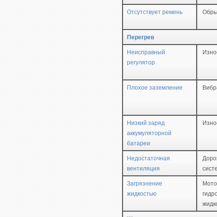
Отсутствует ремень
Обры
Перегрев
Неисправный
Изно
регулятор
Плохое заземление
Вибр
Низкий заряд
Изно
аккумуляторной
батареи
Недостаточная
Доро
вентиляция
сист
Загрязнение
Мото
жидкостью
гидр
жидк