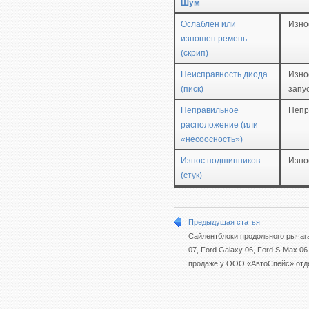
Шум
Ослаблен или
Изно
изношен ремень
(скрип)
Неисправность диода
Изно
(писк)
запу
Неправильное
Непр
расположение (или
«несоосность»)
Износ подшипников
Изно
(стук)
Предыдущая статья
Сайлентблоки продольного рычаг
07, Ford Galaxy 06, Ford S-Мах 06
продаже у ООО «АвтоСпейс» отд