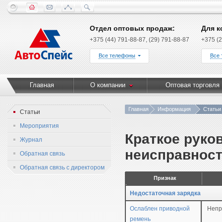
Отдел оптовых продаж:
Для к
+375 (44) 791-88-87, (29) 791-88-87
+375 (2
Все телефоны
Все
Главная
О компании
Оптовая торговля
Главная
Информация
Статьи
Статьи
Мероприятия
Краткое руко
Журнал
неисправност
Обратная связь
Обратная связь с директором
Признак
Недостаточная зарядка
Ослаблен приводной
Непр
ремень