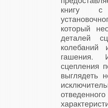
предоставля
книгу с 
установочно
который не
деталей сц
колебаний 
гашения. 
сцепления п
выглядеть н
исключите
отведенн
характерист