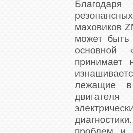
Благодар
резонанс
маховиков Z
может быть 
основной 
принимает 
изнашивае
лежащие в
двигателя
электриче
диагности
проблем и 