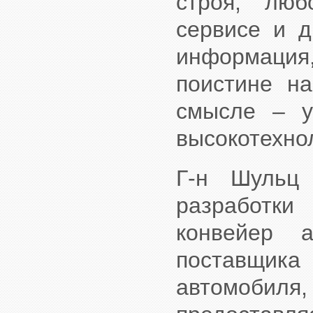
строя, лю
сервисе и д
информация
поистине на
смысле – у
высокотехно
Г-н Шульц
разработк
конвейер а
поставщик
автомобил