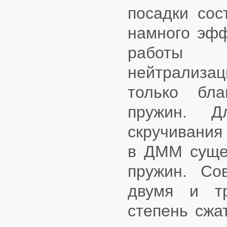
посадки сос
намного эфф
работы т
нейтрализац
только бла
пружин. Д
скручивания
в ДММ сущес
пружин. Со
двумя и тр
степень сжа