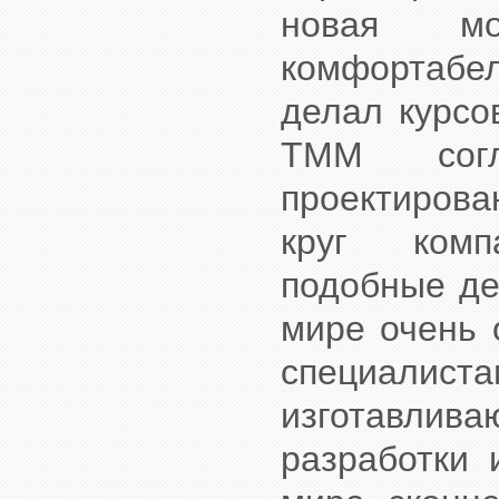
новая м
комфортабе
делал курсо
ТММ согл
проектиров
круг комп
подобные де
мире очень 
специалис
изготавлив
разработки 