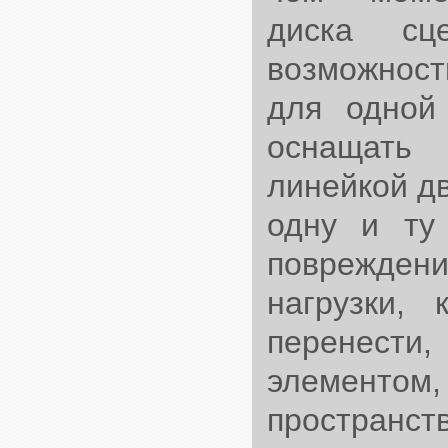
диска сц
возможност
для одной
оснащать
линейкой дв
одну и ту
поврежден
нагрузки,
перенест
элементом,
простра