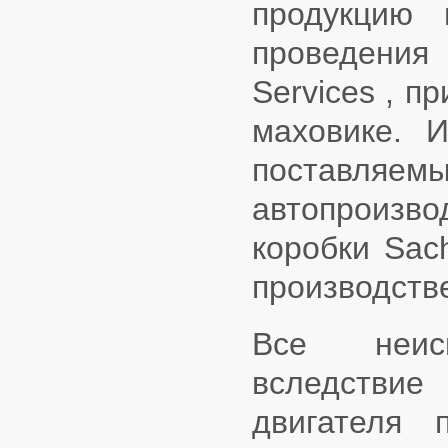
продукцию 
проведения
Services , п
маховике. 
поставляе
автопроизв
коробки Sac
производств
Все неис
вследствие
двигателя 