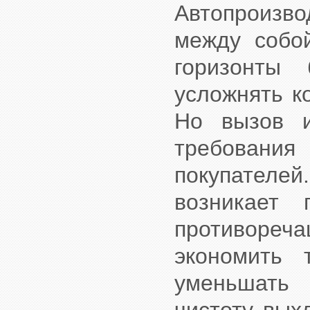
Автопроизв
между собо
горизонты 
усложнять к
Но вызов и
требовани
покупателе
возникает 
противореча
экономить 
уменьшать 