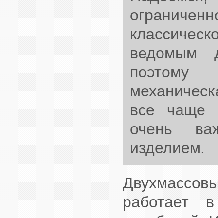
ограниче
классичес
ведомым д
поэтому 
механическ
все чаще 
очень ва
изделием.
Двухмассовы
работает 