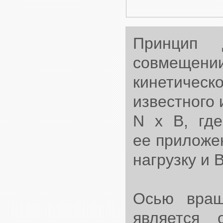
Принцип 
совмещен
кинетическ
известного 
N x B, где
ее приложе
нагрузку и 
Осью вращ
является 