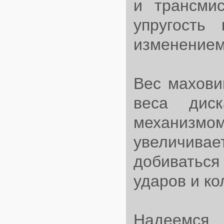
и трансмис
упругость
изменением
Вес махови
веса дис
механизмо
увеличива
добиватьс
ударов и ко
Надеемся,