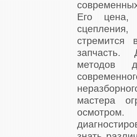
современных
Его цена,
сцепления
стремится 
запчасть. 
методов д
современно
неразборно
мастера ог
осмотром.
диагностир
знать разли