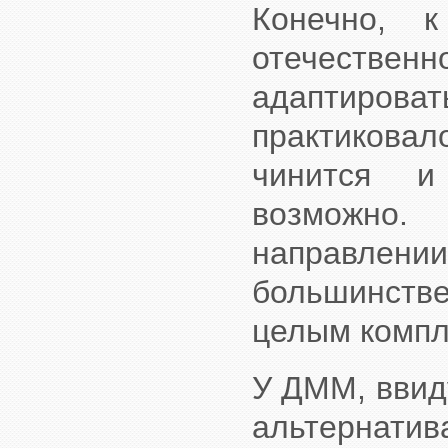
Конечно, к
отечествен
адаптирова
практикова
чинится и
возможно
направле
большинстве
целым компл
У ДММ, ввиду
альтернат