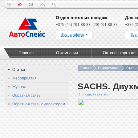
Отдел оптовых продаж:
Для к
+375 (44) 791-88-87, (29) 791-88-87
+375 (2
Все телефоны
Все
Главная
О компании
Оптовая торговля
Главная
Информация
Статьи
Статьи
Мероприятия
SACHS. Двухм
Журнал
К списку статей
Обратная связь
Обратная связь с директором