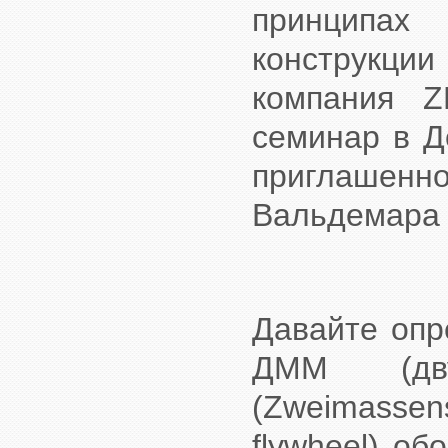
принципах
конструкции 
компания Z
семинар в Д
приглашен
Вальдемара
Давайте опр
ДММ (дву
(Zweimasse
flywheel) об