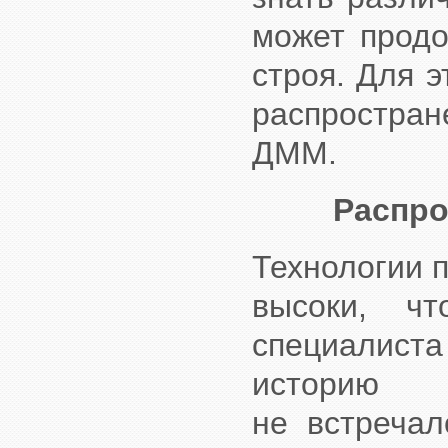
может продо
строя. Для 
распростран
ДММ.
Распр
Технологии 
высоки, чт
специалист
историю 
не встречал