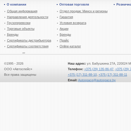
О компании
Оптовая торговля
Рознична
Общая информация
Отдел продаж: Минск и регионы
Направления деятельности
Гарантия
Грузоперевозки
Условия возврата
Торговые объекты
Акции
Бренды
Бренды
Сертификаты дистрибьютора
Прайс
Сертификаты соответствия
Online-каталог
...
©1995 - 2026
Наш адрес:
ул. Бабушкина 27А, 220024 М
ООО «Автоспейс»
Телефон:
+375 (29) 135-86-47
,
+375 (29) 
Все права защищены
+375 (17) 311-88-10
,
+375 (17) 311-88-11
Email:
Autospace@autospace.by