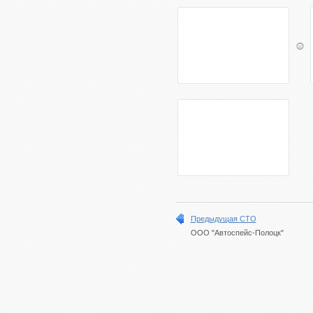
Предыдущая СТО
ООО "Автоспейс-Полоцк"