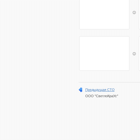
Предыдущая СТО
ООО "СветлоКраУс"