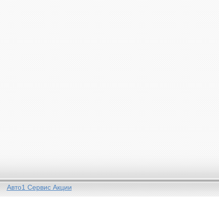
Авто1 Сервис Акции
О компании
Оптовая торговля
Рознична
Общая информация
Отдел продаж: Минск и регионы