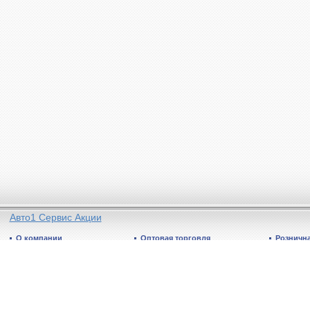
Авто1 Сервис Акции
О компании
Оптовая торговля
Рознична
Общая информация
Отдел продаж: Минск и регионы
Направления деятельности
Гарантия
Грузоперевозки
Условия возврата
Торговые объекты
Акции
Бренды
Бренды