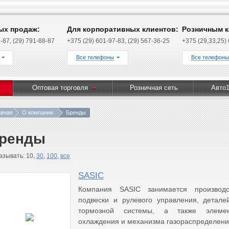
ых продаж:
Для корпоративных клиентов:
Розничным к
-87, (29) 791-88-87
+375 (29) 601-97-83, (29) 567-36-25
+375 (29,33,25)
Все телефоны
Все телефоны
Оптовая торговля
Розничная сеть
Авто1
авная
О компании
Бренды
ренды
азывать: 10,
30
,
100
,
все
SASIC
Компания SASIC занимается производс
подвески и рулевого управления, детале
тормозной системы, а также элеме
охлаждения и механизма газораспределени