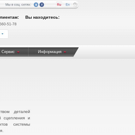
Мы в соц. сетях:
Ru
En
лиентам:
Вы находитесь:
 660-51-78
 Сервис
Информация
твом деталей
й сцепления и
нтов системы
я.