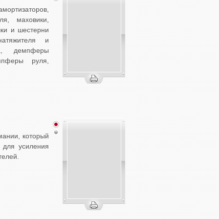
ртизаторов,
ля, маховики,
чки и шестерни
натяжителя и
ра, демпферы
мпферы руля,
ании, который
 для усиления
телей.