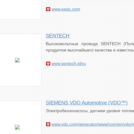
www.sasic.com
SENTECH
Высоковольтные провода SENTECH (Пол
продуктом высочайшего качества и известны
www.sentech.pl/ru
SIEMENS VDO Automotive (VDO™)
Электробензонасосы, датчики уровня топли
www.vdo.com/generator/www/com/en/vdo/ma