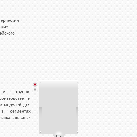
мерческий
овые
ейского
ная группа,
роизводстве и
 и модулей для
в сегментах
рынка запасных