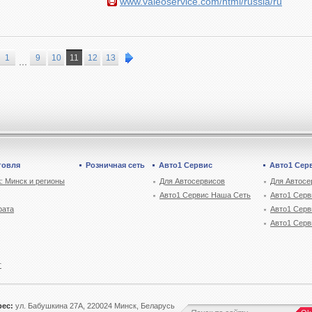
www.valeoservice.com/html/russia/ru
1
9
10
11
12
13
говля
Розничная сеть
Авто1 Сервис
Авто1 Сер
: Минск и регионы
Для Автосервисов
Для Автосе
Авто1 Сервис Наша Сеть
Авто1 Серв
рата
Авто1 Серв
Авто1 Серв
г
рес:
ул. Бабушкина 27А, 220024 Минск, Беларусь