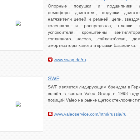
Опорные подушки и подшипники амо
демпферы двигателя, подушки двигате
натяжители цепей и ремней, цепи, звездо
коленвала и распредвала, планки 
успокоителя, кронштейны вентилято
топливного насоса, сайлентблоки, де
амортизаторы капота и крышки багажника.
www.swag.de/ru
SWF
SWF является лидирующим брендом в Герм
вошёл в состав Valeo Group в 1998 году
позиций Valeo на рынке щеток стеклоочисти
www.valeoservice.com/html/russia/ru