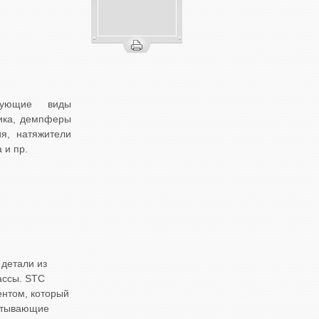
ующие виды
ника, демпферы
я, натяжители
 и пр.
детали из
ассы. STC
ентом, который
ватывающие