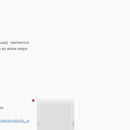
ьша) являются
 во всем мире.
ва.
in/products_solutions/cars/index_passenger_cars_en.html