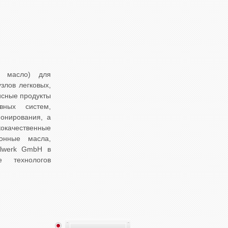
в масло) для
злов легковых,
исные продукты
вных систем,
ионирования, а
качественные
онные масла,
ölwerk GmbH в
 технологов