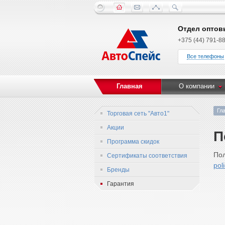
Отдел оптов
+375 (44) 791-88
Все телефоны
Главная
О компании
Гл
Торговая сеть "Авто1"
Акции
П
Программа скидок
Пол
Сертификаты соответствия
pol
Бренды
Гарантия