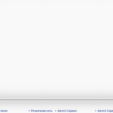
говля
Розничная сеть
Авто1 Сервис
Авто1 Сер