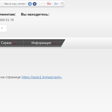
Мы в соц. сетях:
Ru
En
лиентам:
Вы находитесь:
 660-51-78
 Сервис
Информация
на странице
https://auto1.by/warranty-