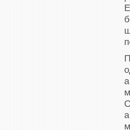
Е
б
п
П
а
м
а