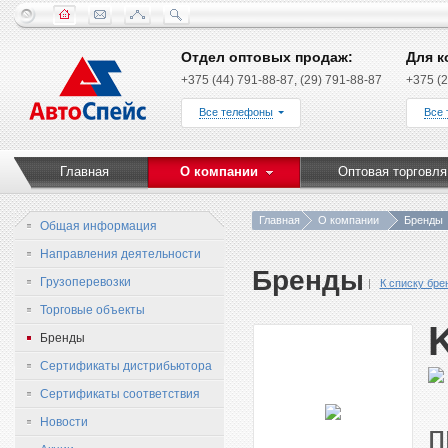
Отдел оптовых продаж:
Для к
+375 (44) 791-88-87, (29) 791-88-87
+375 (2
Все телефоны
Все
Главная
О компании
Оптовая торговля
Главная
О компании
Бренды
Общая информация
Направления деятельности
Бренды
Грузоперевозки
К списку бре
Торговые объекты
Бренды
Сертификаты дистрибьютора
Сертификаты соответствия
Новости