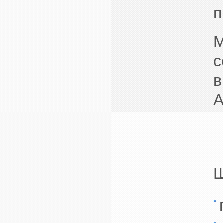
п
в
Ш