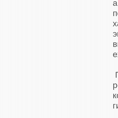
а
п
х
э
в
е
П
р
к
г