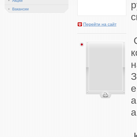
Акции
р
Вакансии
с
Перейти на сайт
О
к
н
З
е
а
а
К