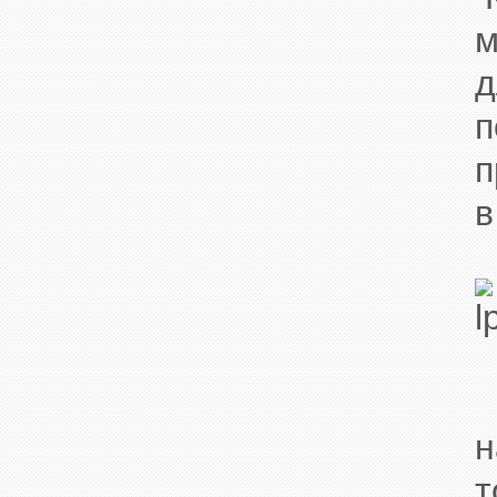
м
д
п
п
в
В
н
т