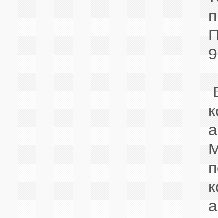
п
П
9
В
к
а
M
п
к
а