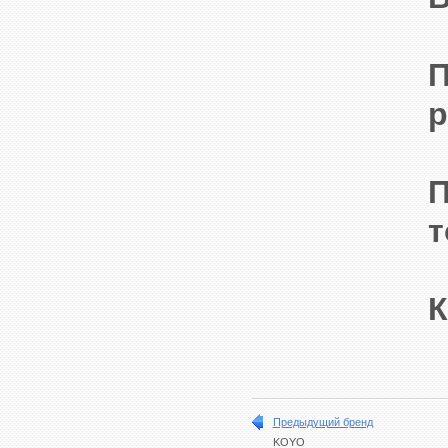
П
p
П
т
К
Предыдущий бренд
KOYO