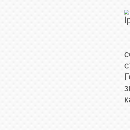
П
с
с
Г
з
к
У