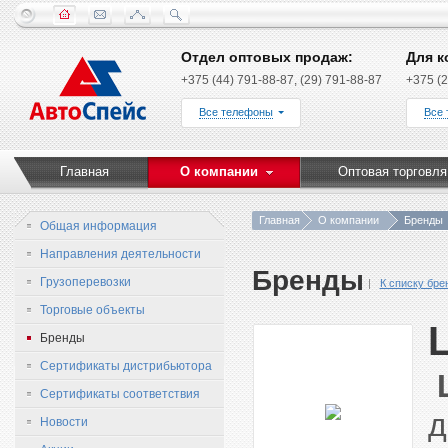
Отдел оптовых продаж:
Для к
+375 (44) 791-88-87, (29) 791-88-87
+375 (2
Все телефоны
Все
Главная
О компании
Оптовая торговля
Главная
О компании
Бренды
Общая информация
Направления деятельности
Бренды
Грузоперевозки
К списку бре
Торговые объекты
L
Бренды
Сертификаты дистрибьютора
Сертификаты соответствия
д
Новости