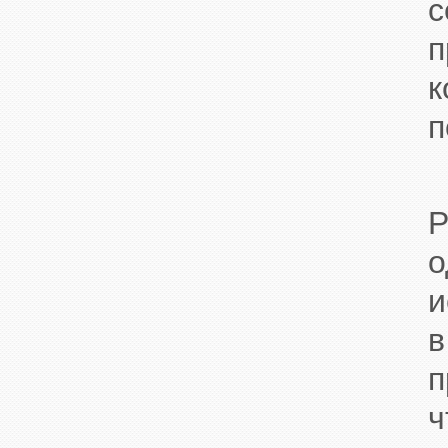
с
п
к
п
П
P
о
и
в
п
ч