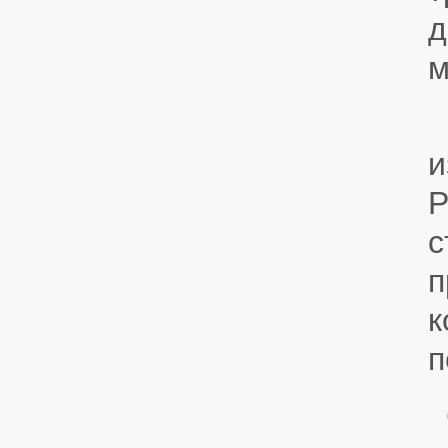
д
м
Б
и
P
с
п
к
п
С