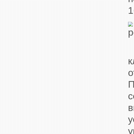
1
К
к
о
П
с
в
у
у