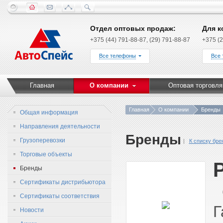
Отдел оптовых продаж:
Для к
+375 (44) 791-88-87, (29) 791-88-87
+375 (2
Все телефоны
Все
Главная
О компании
Оптовая торговля
Главная
О компании
Бренды
Общая информация
Направления деятельности
Бренды
Грузоперевозки
К списку бре
Торговые объекты
Бренды
Сертификаты дистрибьютора
О
Сертификаты соответствия
Г
Новости