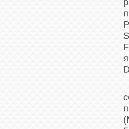
р
п
P
S
F
я
D
И
с
п
(