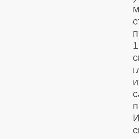
м
с
п
1
с
г
и
с
п
И
с