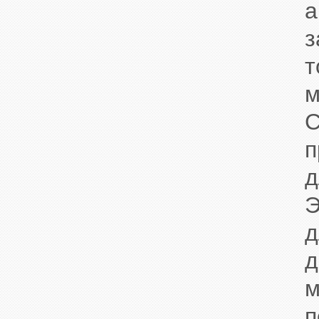
а
з
т
м
С
п
д
Э
д
д
м
п