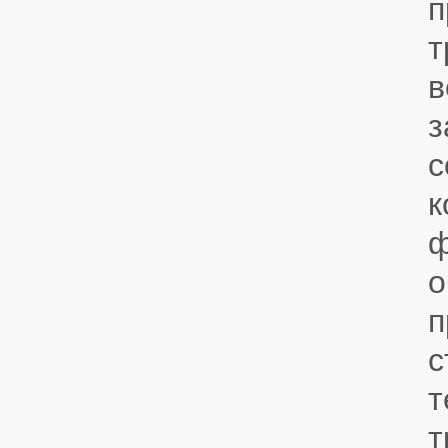
п
т
в
з
с
к
ф
о
п
с
т
т