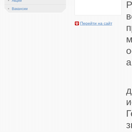
Акции
P
Вакансии
в
Перейти на сайт
п
м
о
а
М
д
и
Г
з