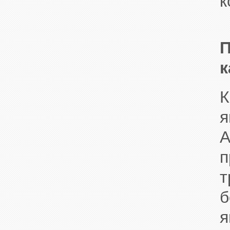
к
к
К
я
A
б
я