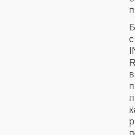
п
Б
с
I
R
в
п
к
р
п