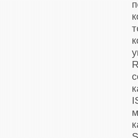
п
к
к
у
к
м
S