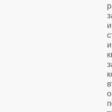
з
и
с
и
з
к
в
о