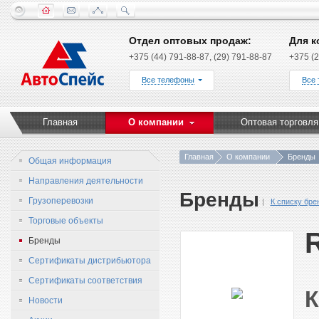
Отдел оптовых продаж:
Для к
+375 (44) 791-88-87, (29) 791-88-87
+375 (2
Все телефоны
Все
Главная
О компании
Оптовая торговля
Главная
О компании
Бренды
Общая информация
Направления деятельности
Бренды
Грузоперевозки
К списку бре
Торговые объекты
Бренды
Сертификаты дистрибьютора
Сертификаты соответствия
Новости