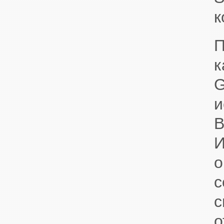
к
к
и
И
с
о