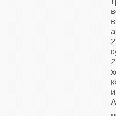
т
в
а
2
к
х
и
A