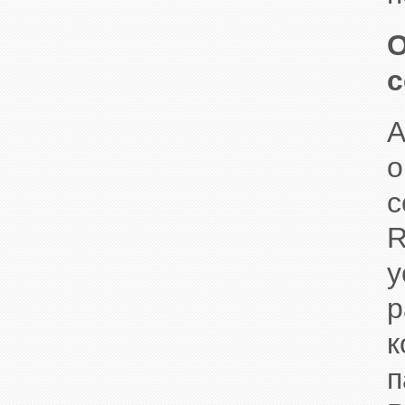
с
с
R
р
к
п