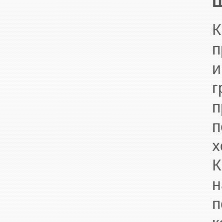
Ш
К
п
и
п
х
К
п