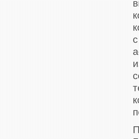
в
к
с
а
к
п
П