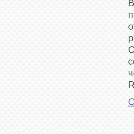
п
о
С
с
ч
R
С