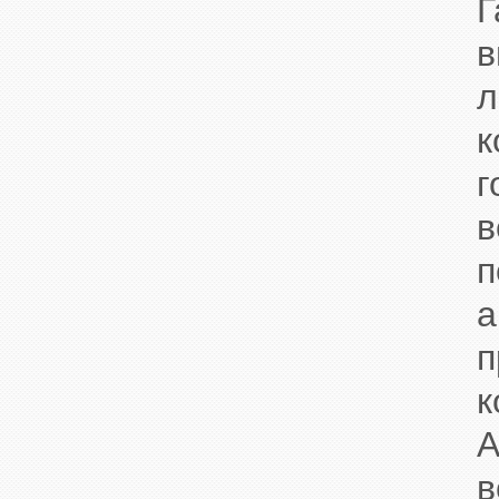
Г
л
к
в
а
к
А