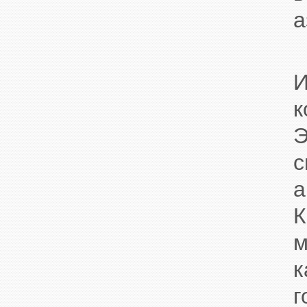
а
к
Э
К
м
к
г