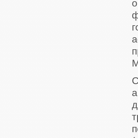
ф
п
M
а
д
т
п