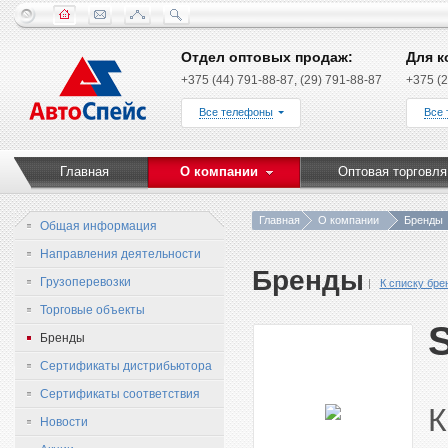
Отдел оптовых продаж:
Для к
+375 (44) 791-88-87, (29) 791-88-87
+375 (2
Все телефоны
Все
Главная
О компании
Оптовая торговля
Главная
О компании
Бренды
Общая информация
Направления деятельности
Бренды
Грузоперевозки
К списку бре
Торговые объекты
Бренды
Сертификаты дистрибьютора
Сертификаты соответствия
К
Новости