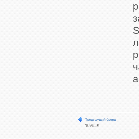
з
р
а
Предыдущий бренд
RUVILLE