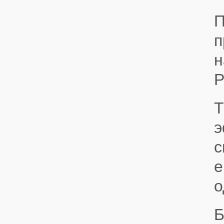
П
п
н
P
Т
э
с
е
о
Б