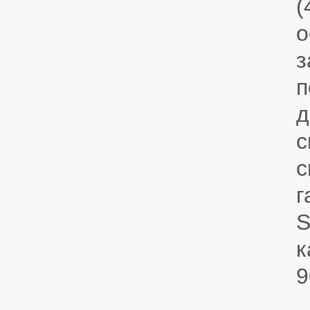
(
о
з
п
д
с
г
S
к
9