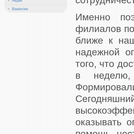
сотрудничес
Акции
Вакансии
Именно поэ
филиалов по
ближе к наш
надежной о
того, что до
в неделю
Формирова
Сегодняшний
высокоэфф
оказывать о
помощь, нес