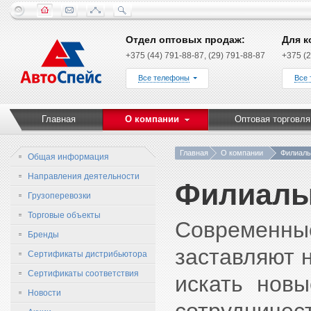
Отдел оптовых продаж:
Для к
+375 (44) 791-88-87, (29) 791-88-87
+375 (2
Все телефоны
Все
Главная
О компании
Оптовая торговля
Главная
О компании
Филиал
Общая информация
Направления деятельности
Филиал
Грузоперевозки
Торговые объекты
Современны
Бренды
заставляют 
Сертификаты дистрибьютора
Сертификаты соответствия
искать нов
Новости