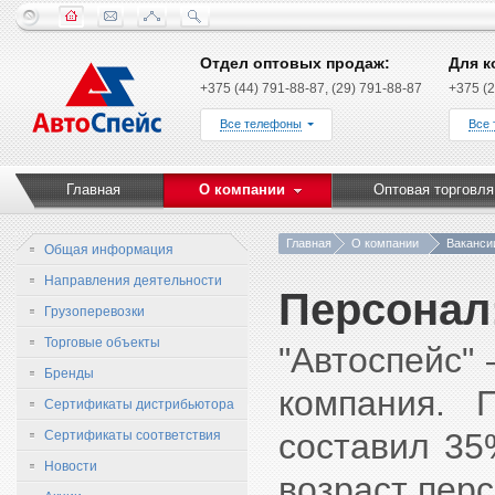
Отдел оптовых продаж:
Для к
+375 (44) 791-88-87, (29) 791-88-87
+375 (2
Все телефоны
Все
Главная
О компании
Оптовая торговля
Главная
О компании
Ваканси
Общая информация
Направления деятельности
Персонал
Грузоперевозки
Торговые объекты
"Автоспейс"
Бренды
компания. 
Сертификаты дистрибьютора
составил 35
Сертификаты соответствия
Новости
возраст перс