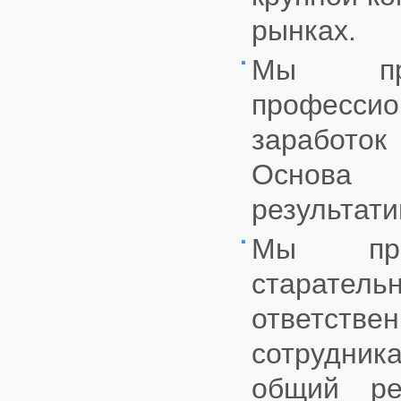
рынках.
Мы пре
профессион
заработо
Основа
результати
Мы пред
старате
ответств
сотрудни
общий ре