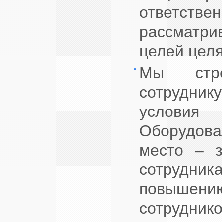
ответстве
рассматрив
целей целя
Мы стре
сотрудни
условия
Оборудова
место – з
сотрудника
повышен
сотруднико