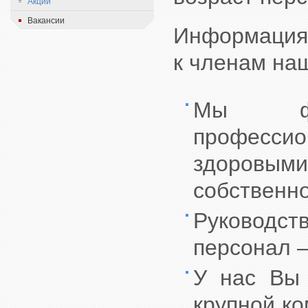
Акции
Вакансии
Информация 
к членам на
Мы фо
профессио
здоровым
собственн
Руководс
персонал –
У нас Вы 
крупной к