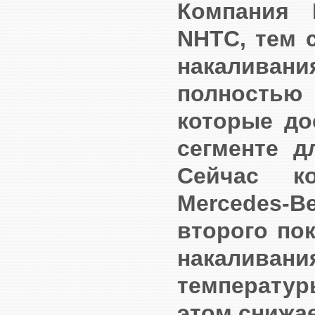
Компания 
NHTC, тем 
накаливани
полностью
которые до
сегменте д
Сейчас к
Mercedes-
второго по
накаливани
температур
этом снижае