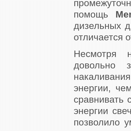
промежуто
помощь
Me
дизельных д
отличается о
Несмотря н
довольно з
накаливани
энергии, че
сравнивать 
энергии све
позволило у