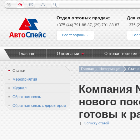
Отдел оптовых продаж:
Для к
+375 (44) 791-88-87, (29) 791-88-87
+375 (2
Все телефоны
Все
Главная
О компании
Оптовая торговля
Главная
Информация
Статьи
Статьи
Мероприятия
Компания 
Журнал
Обратная связь
нового пок
Обратная связь с директором
готовы к р
К списку статей