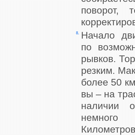
поворот, 
корректиро
Начало дв
8.
по возмож
рывков. То
резким. Ма
более 50 км
вы – на тра
наличии о
немного 
Километр