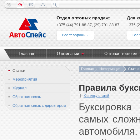
Отдел оптовых продаж:
Для к
+375 (44) 791-88-87, (29) 791-88-87
+375 (2
Все телефоны
Все
Главная
О компании
Оптовая торговля
Главная
Информация
Статьи
Статьи
Мероприятия
Правила букс
Журнал
К списку статей
Обратная связь
Буксировка
Обратная связь с директором
самых сложн
автомобиля