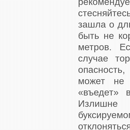
рекомендуе
стесняйте
зашла о дл
быть не ко
метров. Е
случае тор
опасность,
может не 
«въедет» 
Излишне
буксируе
отклонятьс