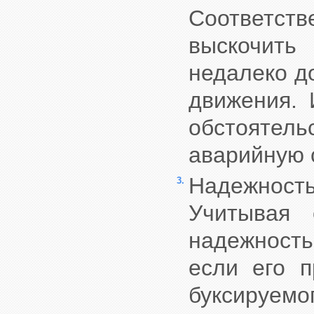
Соответст
выскочить
недалеко до
движения. 
обстоятел
аварийную 
Надежнос
3.
Учитывая 
надежност
если его п
буксируемо