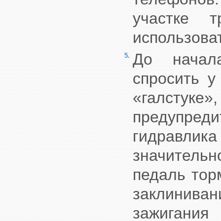
участке 
использоват
До начал
5.
спросить у
«галстуке»
предупреди
гидравлик
значительн
педаль тор
заклинива
зажигани