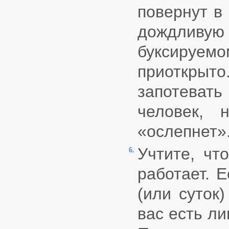
повернут в
дождливую 
буксируе
приоткрыт
запотеват
человек, 
«ослепнет»
Учтите, чт
6.
работает. 
(или суток
вас есть ли