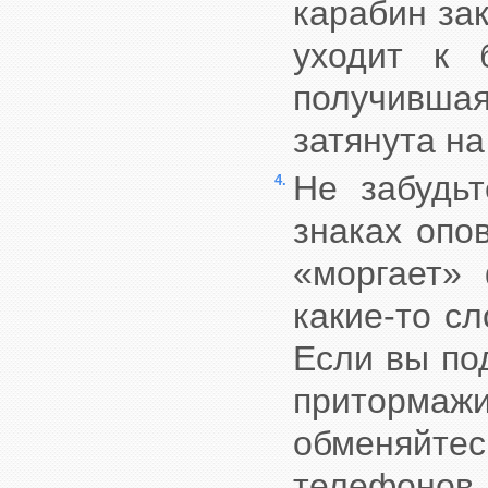
карабин зак
уходит к 
получивша
затянута на
Не забудьт
4.
знаках опо
«моргает» 
какие-то сл
Если вы под
приторма
обменяй
телефонов.