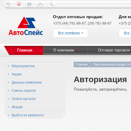
Отдел оптовых продаж:
Для к
+375 (44) 791-88-87, (29) 791-88-87
+375 (2
Все телефоны
Все
Главная
О компании
Оптовая торговля
Главная
Персональный раздел оп
Мероприятия
Акции
Авторизация
Данные компании
Пожалуйста, авторизуйтесь.
Смена пароля
Online-каталог
Форум
Выйти из кабинета