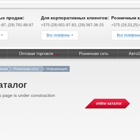
ых продаж:
Для корпоративных клиентов:
Розничным к
-87, (29) 791-88-87
+375 (29) 601-97-83, (29) 567-36-25
+375 (29,33,25)
Все телефоны
Все телефоны
Оптовая торговля
Розничная сеть
Авто1
авная
Розничная сеть
Информация
аталог
s page is under constraction
online каталог