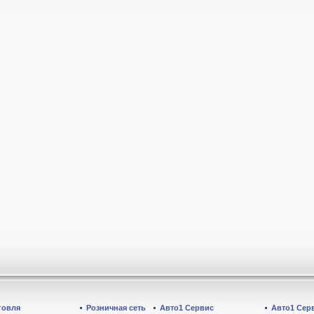
говля
Розничная сеть
Авто1 Сервис
Авто1 Сер