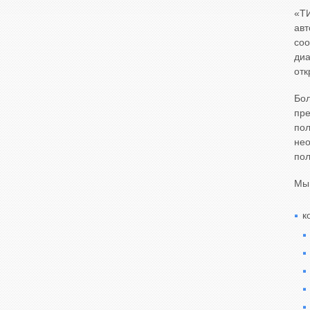
«Т
ав
со
ди
отк
Бол
пре
пол
нео
пол
Мы
к