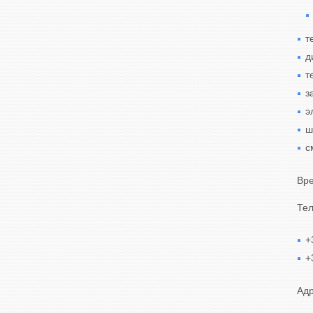
т
д
т
з
э
ш
с
Вре
Те
+
+
Адр