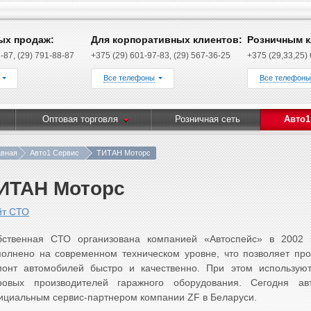
ых продаж:
Для корпоративных клиентов:
Розничным к
-87, (29) 791-88-87
+375 (29) 601-97-83, (29) 567-36-25
+375 (29,33,25)
Все телефоны
Все телефоны
Оптовая торговля
Розничная сеть
Авто1
авная
Авто1 Сервис
ТИТАН Моторс
ИТАН Моторс
йт СТО
бственная СТО организована компанией «Автоспейс» в 2002 
олнено на современном техническом уровне, что позволяет про
монт автомобилей быстро и качественно. При этом использую
ровых производителей гаражного оборудования. Сегодня а
циальным сервис-партнером компании ZF в Беларуси.