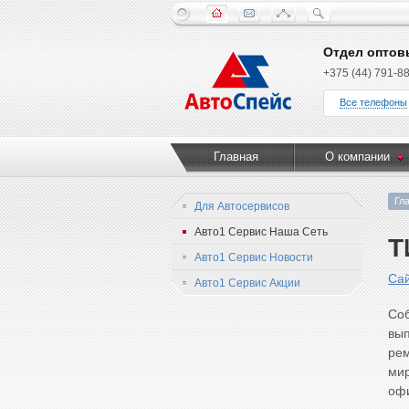
Отдел оптов
+375 (44) 791-88
Все телефоны
Главная
О компании
Гл
Для Автосервисов
Авто1 Сервис Наша Сеть
Т
Авто1 Сервис Новости
Са
Авто1 Сервис Акции
Со
вып
ре
ми
офи