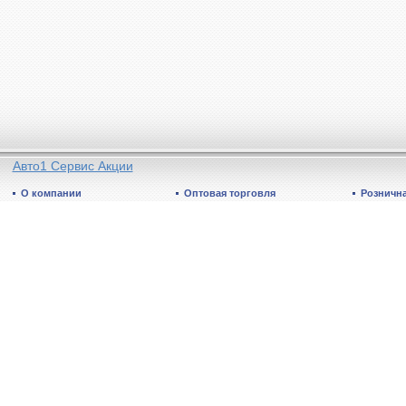
Авто1 Сервис Акции
О компании
Оптовая торговля
Рознична
Общая информация
Отдел продаж: Минск и регионы
Направления деятельности
Гарантия
Грузоперевозки
Условия возврата
Торговые объекты
Акции
Бренды
Бренды
Сертификаты дистрибьютора
Прайс
Сертификаты соответствия
Online-каталог
...
©1995 - 2026
Наш адрес:
ул. Бабушкина 27А, 220024 М
ООО «Автоспейс»
Телефон:
+375 (29) 135-86-47
,
+375 (29) 