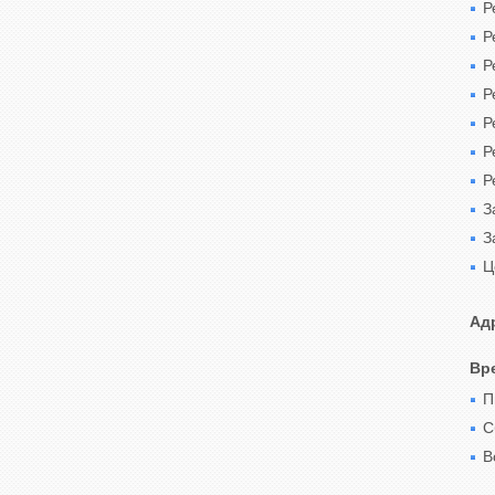
Р
Р
Р
Р
Р
Р
Р
З
З
Ц
Ад
Вр
П
С
В