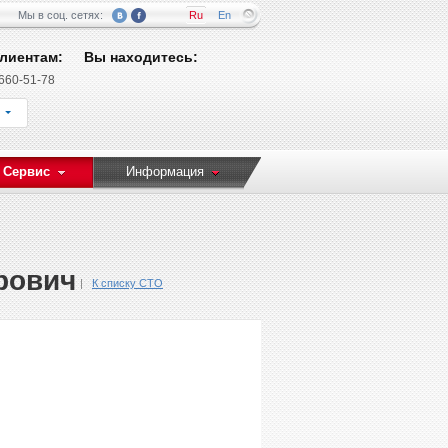
Мы в соц. сетях:
Ru
En
лиентам:
Вы находитесь:
 660-51-78
 Сервис
Информация
рович
К списку СТО