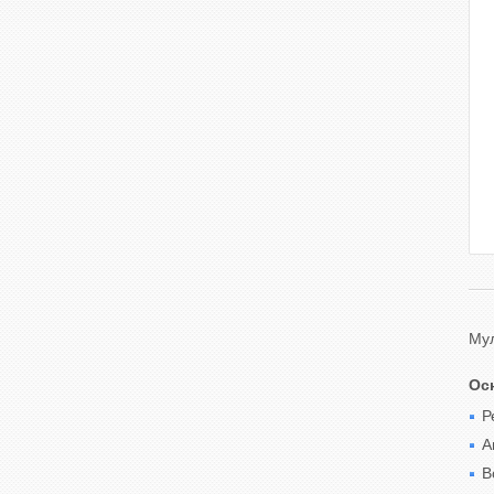
Мул
Ос
Р
А
В