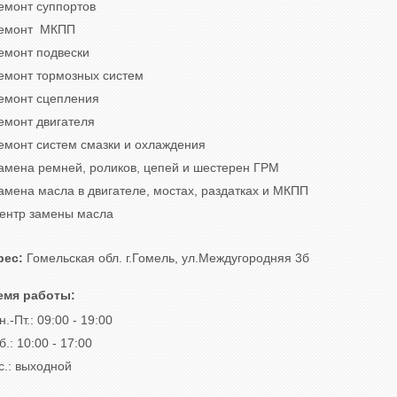
емонт суппортов
емонт МКПП
емонт подвески
емонт тормозных систем
емонт сцепления
емонт двигателя
емонт систем смазки и охлаждения
амена ремней, роликов, цепей и шестерен ГРМ
амена масла в двигателе, мостах, раздатках и МКПП
ентр замены масла
рес:
Гомельская обл. г.Гомель, ул.Междугородняя 3б
емя работы:
н.-Пт.: 09:00 - 19:00
б.: 10:00 - 17:00
с.: выходной