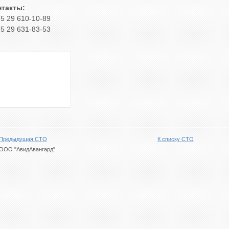
нтакты:
5 29 610-10-89
5 29 631-83-53
Предыдущая СТО
К списку СТО
ООО "АвидАвангард"