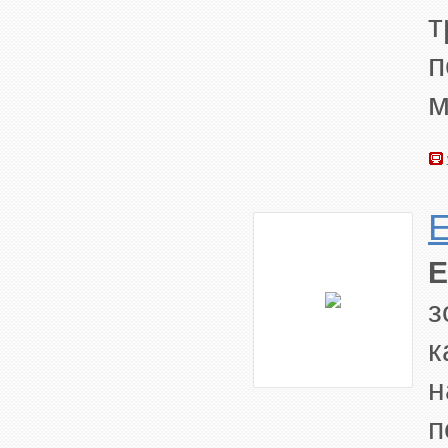
т
м
з
к
н
п