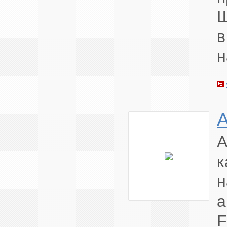
Ш
в
н
A
к
F