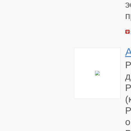
э
п
Р
д
Р
(
о