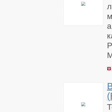
м
а
к
B