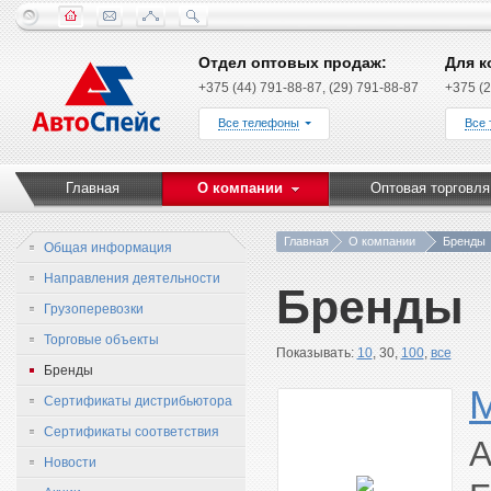
Отдел оптовых продаж:
Для к
+375 (44) 791-88-87, (29) 791-88-87
+375 (2
Все телефоны
Все
Главная
О компании
Оптовая торговля
Главная
О компании
Бренды
Общая информация
Направления деятельности
Бренды
Грузоперевозки
Торговые объекты
Показывать:
10
, 30,
100
,
все
Бренды
Сертификаты дистрибьютора
Сертификаты соответствия
A
Новости