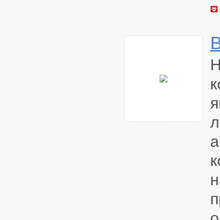
л
а
н
о