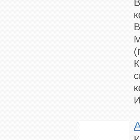
В
к
В
(
с
к
И