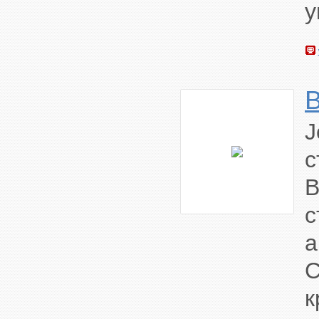
у
с
B
с
а