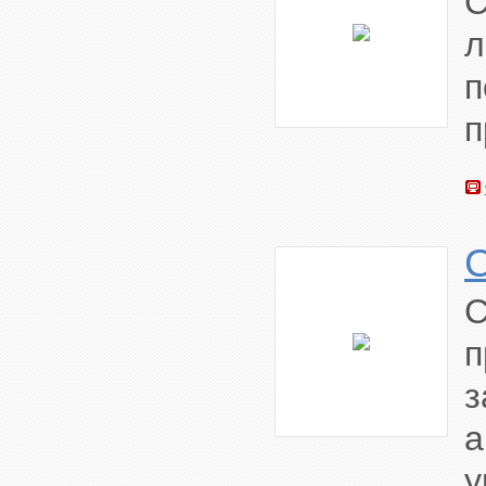
C
л
п
п
п
а
у