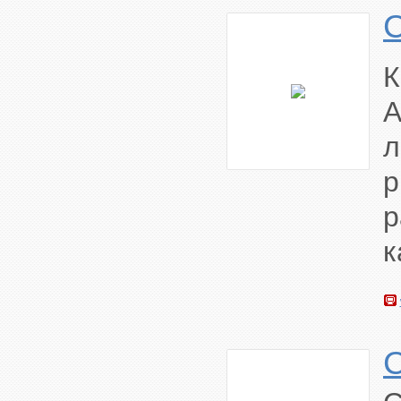
К
A
л
р
р
к
C