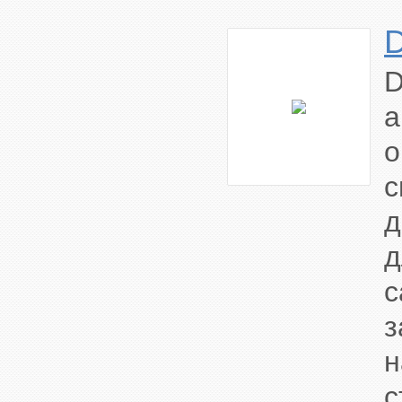
а
о
д
с
с