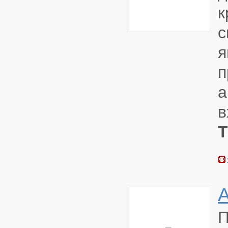
к
с
я
п
а
в
П