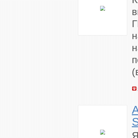
в
н
п
(
S
Я