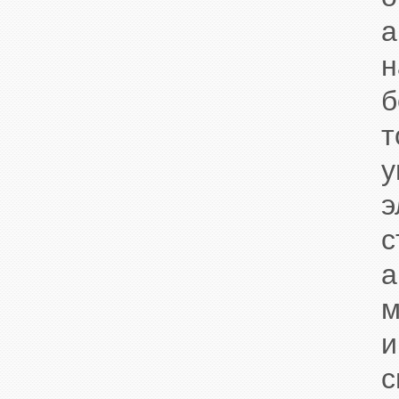
а
н
б
э
с
а
м
и