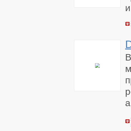
и
В
а