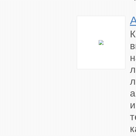
К
в
н
л
л
а
и
т
к