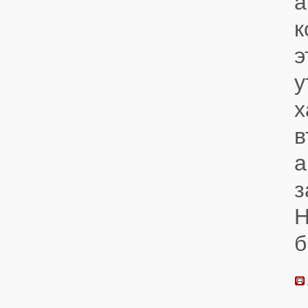
а
у
а
з
б