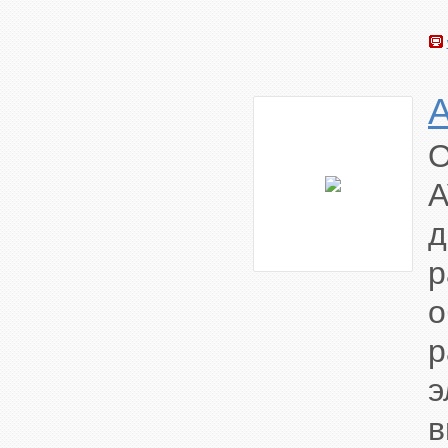
A
О
A
д
р
о
р
э
в