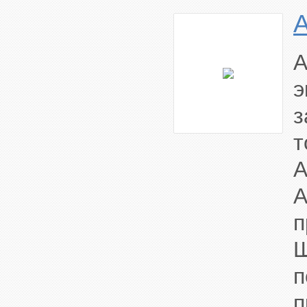
A
э
з
т
A
A
п
Ш
п
п