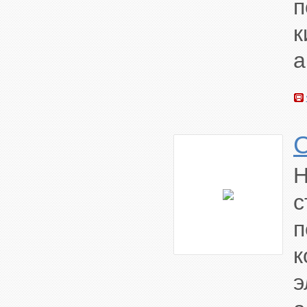
п
к
а
с
к
э