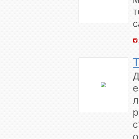
с
е
л
с