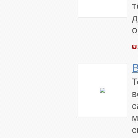
т
о
B
Т
в
с
м
с