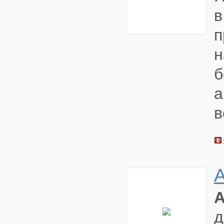
п
н
а
в
A
A