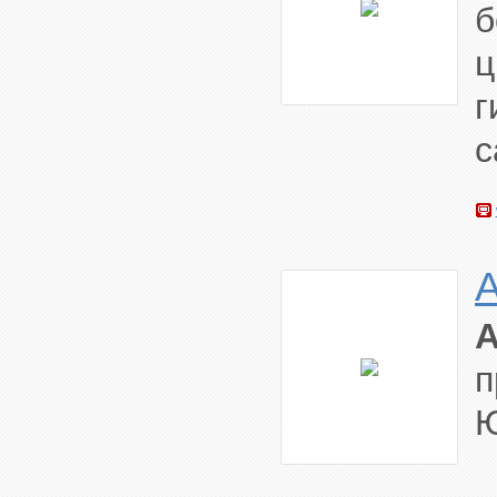
ц
г
с
п
Ю