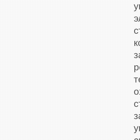
у
э
с
к
з
р
т
о
с
з
у