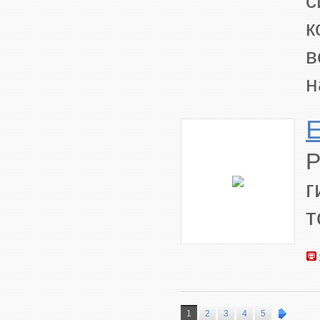
с
к
в
н
г
т
1
2
3
4
5