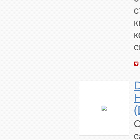
с
к
к
с
D
с