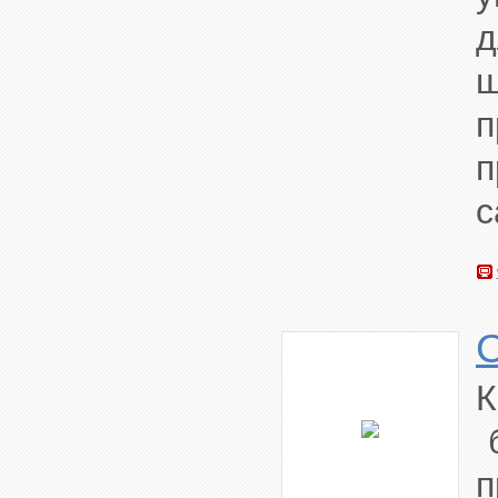
д
ш
с
К
б
п