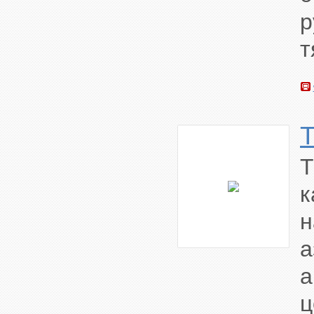
р
т
T
к
а
ц