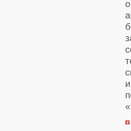
а
б
с
т
с
и
«