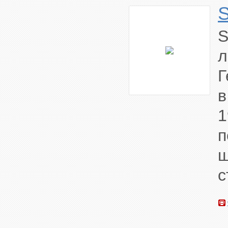
л
Г
в
1
п
щ
с