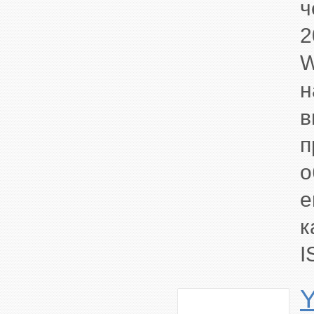
ч
2
W
н
в
п
о
е
к
I