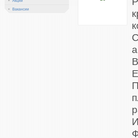
Акции
Вакансии
к
C
П
п
р
Ф