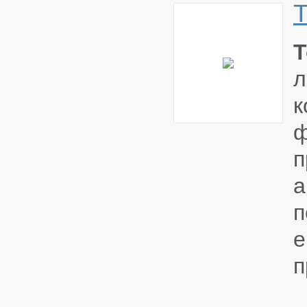
T
л
к
ф
п
а
п
е
п