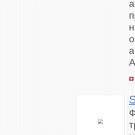
а
п
н
о
а
А
S
Ф
т