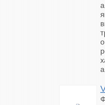
в
т
о
х
а
V