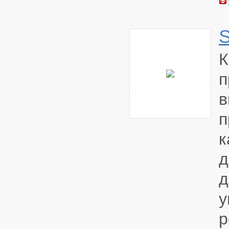
п
в
п
у
р