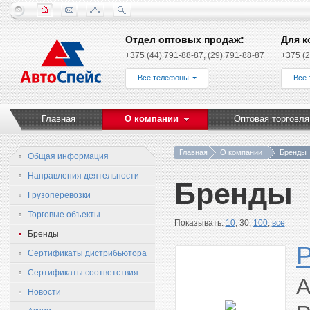
Отдел оптовых продаж:
Для к
+375 (44) 791-88-87, (29) 791-88-87
+375 (2
Все телефоны
Все
Главная
О компании
Оптовая торговля
Главная
О компании
Бренды
Общая информация
Направления деятельности
Бренды
Грузоперевозки
Торговые объекты
Показывать:
10
, 30,
100
,
все
Бренды
Сертификаты дистрибьютора
Сертификаты соответствия
А
Новости