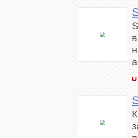
в
н
а
з
п