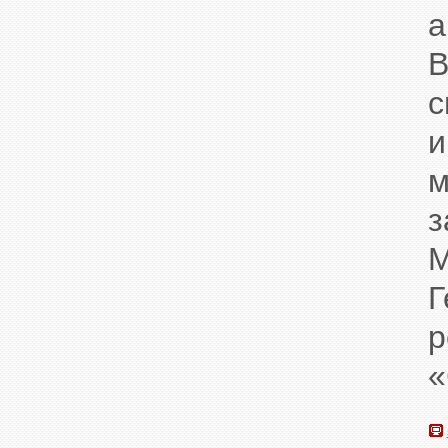
а
В
с
м
M
Г
р
«