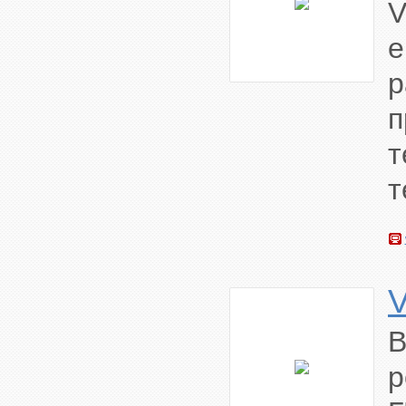
е
п
т
В
р