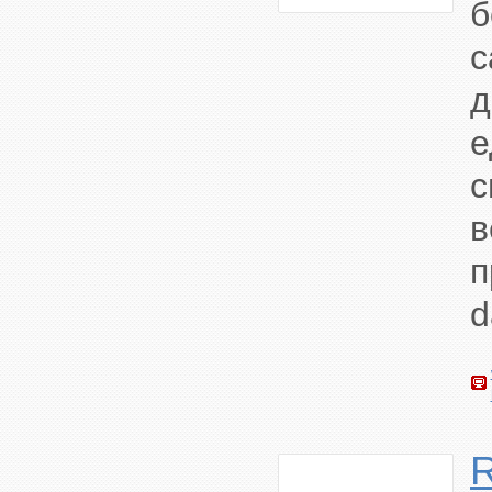
е
с
d
R