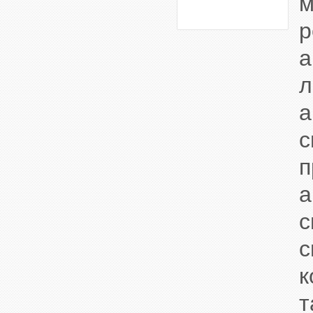
м
с
п
а
к