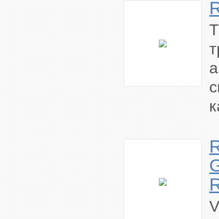
Т
т
к
R
V