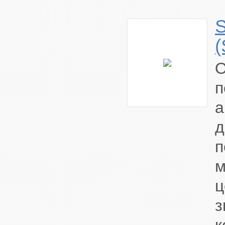
S
п
а
м
ц
з