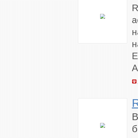
R
а
н
н
Е
А
В
б