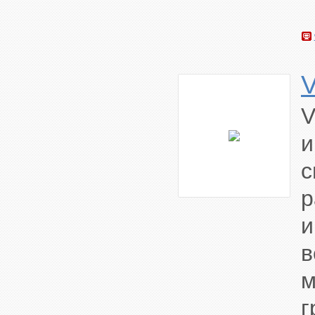
и
с
р
и
м
г