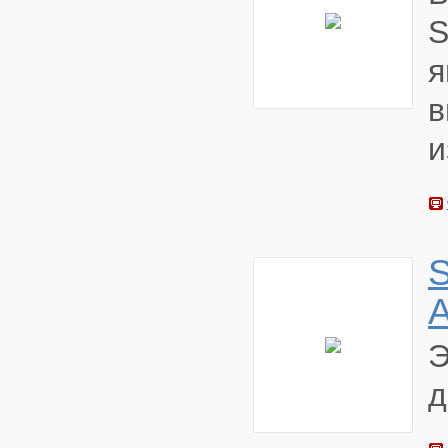
в
и
A
Э
д