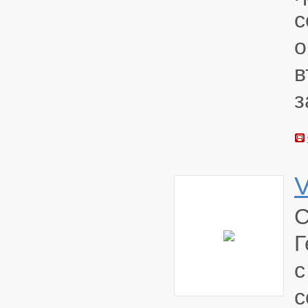
с
з
Г
с