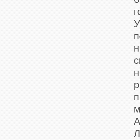
п
н
р
п
м