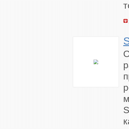
т
О
р
п
р
м
S
к