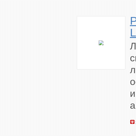
P
L
Л
о
и
а