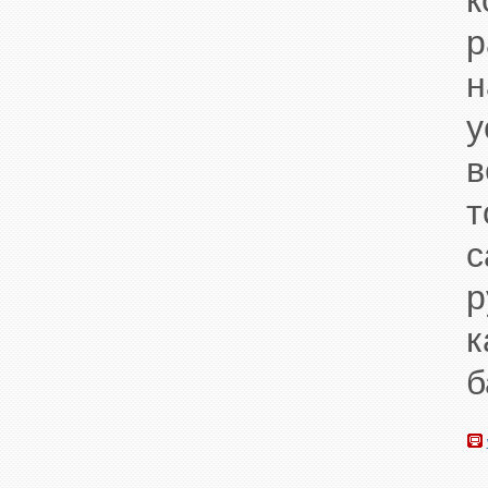
у
в
с
б