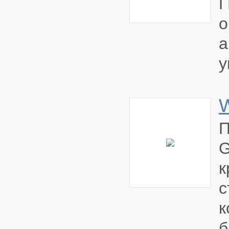
Г
о
у
W
к
с
к
б