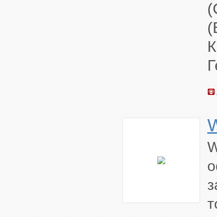
(
К
Г
W
о
з
т