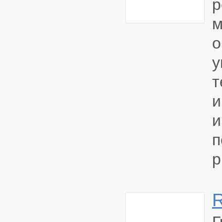
р
м
о
у
т
и
и
п
р