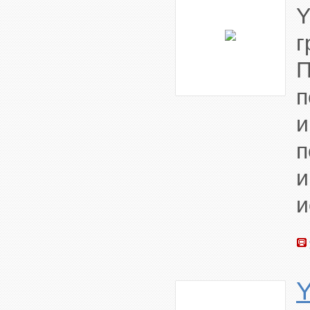
Y
г
п
и