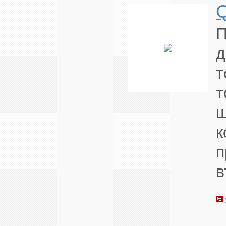
Q
П
д
т
ш
п
в