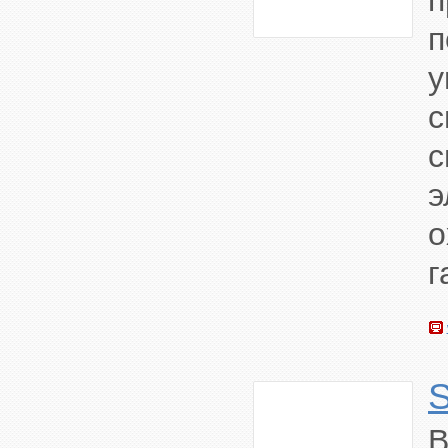
с
о
г
В