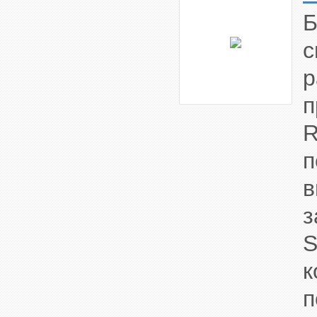
с
п
в
к
п