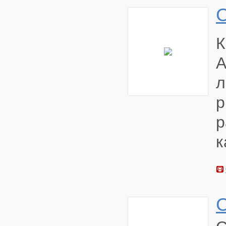
К
A
л
р
р
к
C