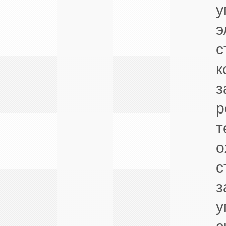
у
э
с
к
з
р
т
о
с
з
у