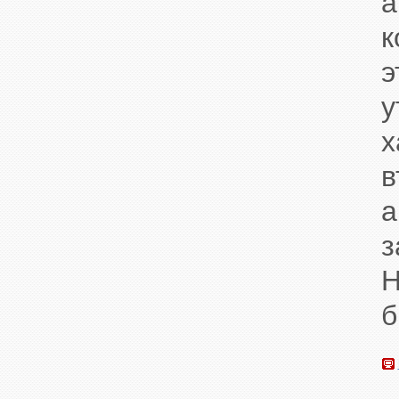
а
у
а
з
б