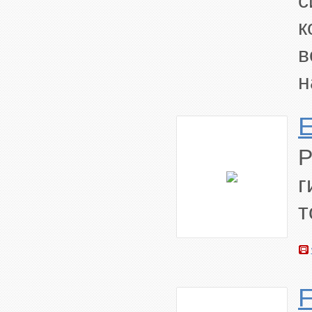
с
к
в
н
г
т
F