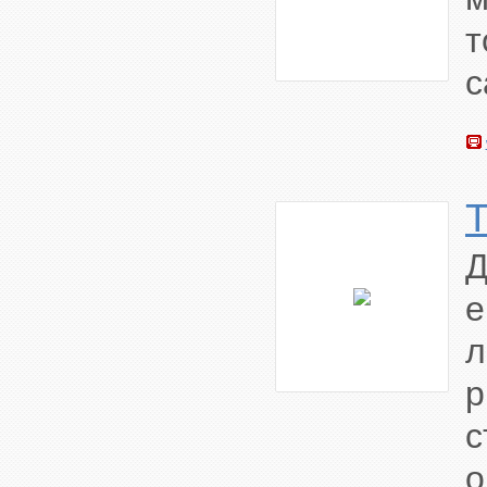
с
е
л
с