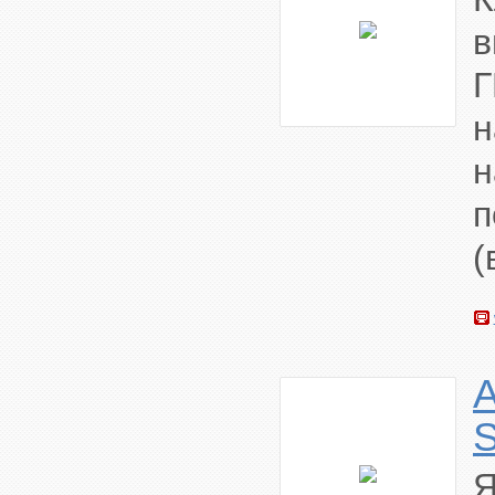
в
н
п
(
S
Я