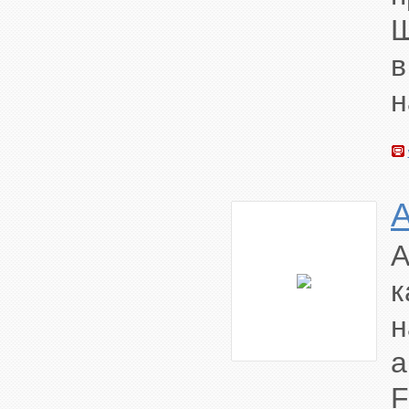
Ш
в
н
A
к
F