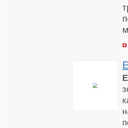
т
м
з
к
н
п