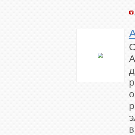
A
О
A
д
р
о
р
э
в