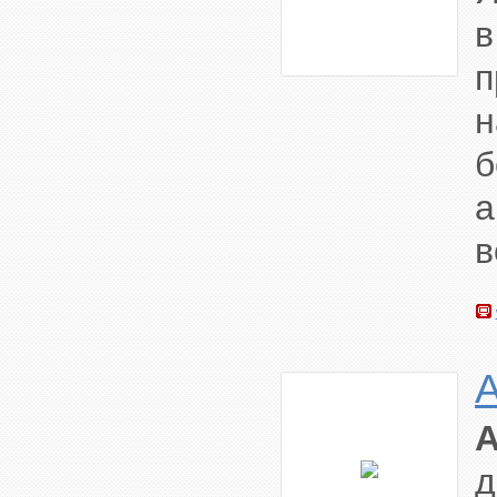
п
н
а
в
A
A