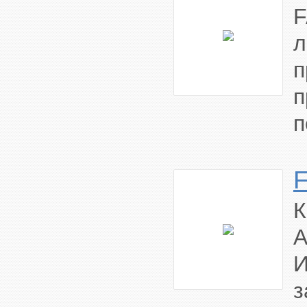
л
п
п
И