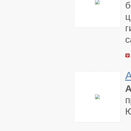
ц
г
с
п
Ю