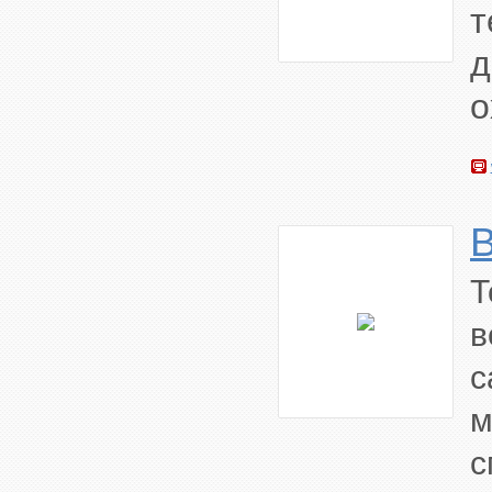
т
о
B
Т
в
с
м
с