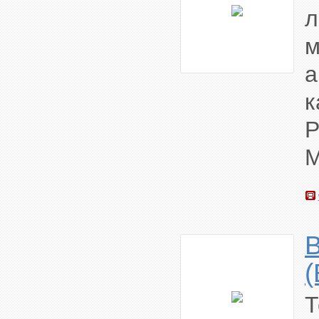
м
а
к
B