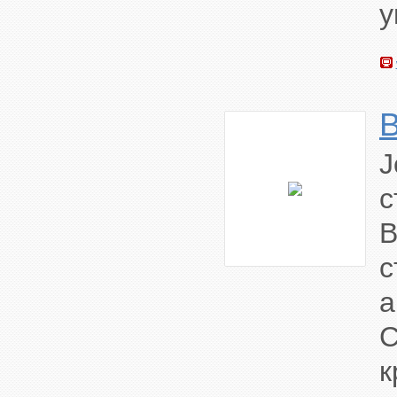
у
с
B
с
а