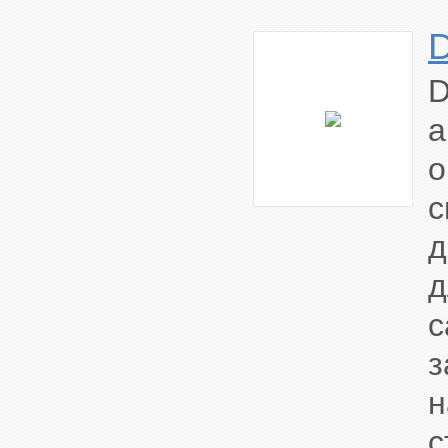
а
о
д
с
с