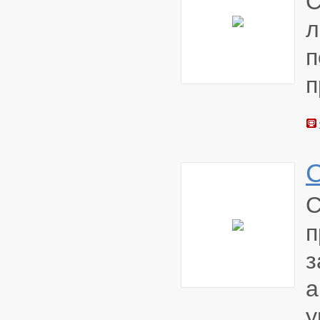
C
л
п
п
п
а
у