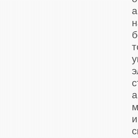
а
н
б
э
с
а
м
и