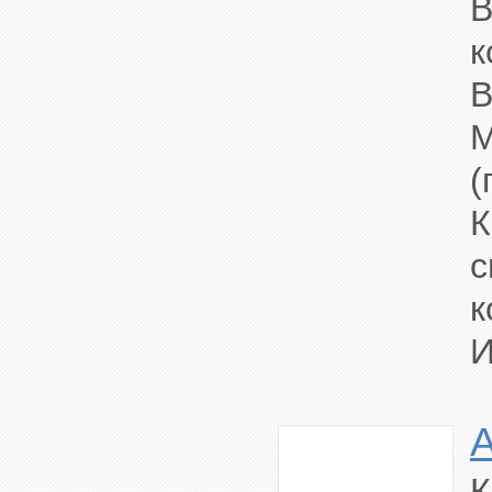
В
к
В
(
с
к
И