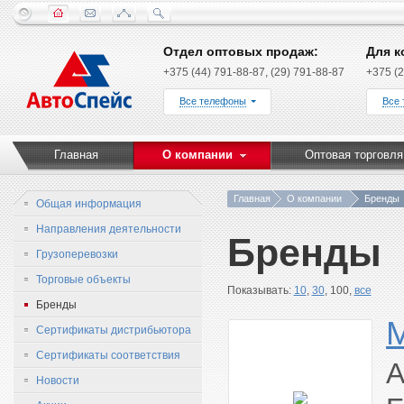
Отдел оптовых продаж:
Для к
+375 (44) 791-88-87, (29) 791-88-87
+375 (2
Все телефоны
Все
Главная
О компании
Оптовая торговля
Главная
О компании
Бренды
Общая информация
Направления деятельности
Бренды
Грузоперевозки
Торговые объекты
Показывать:
10
,
30
, 100,
все
Бренды
Сертификаты дистрибьютора
Сертификаты соответствия
A
Новости