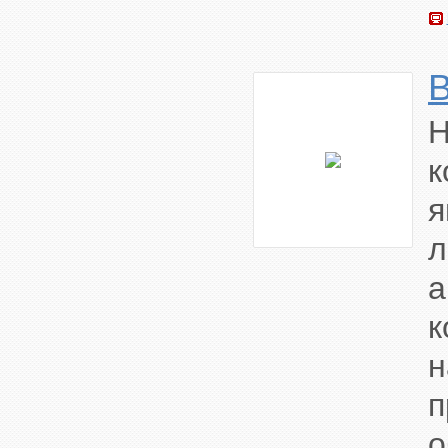
л
а
н
о