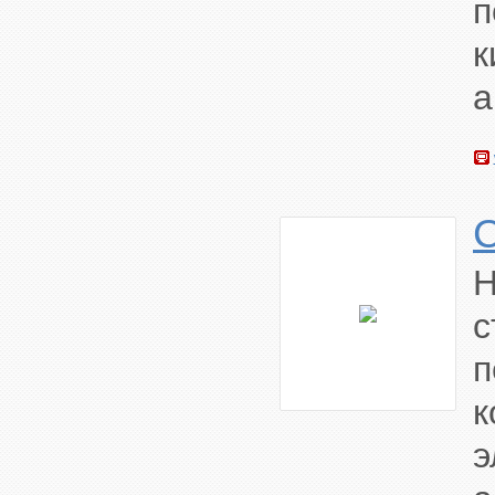
п
к
а
с
к
э