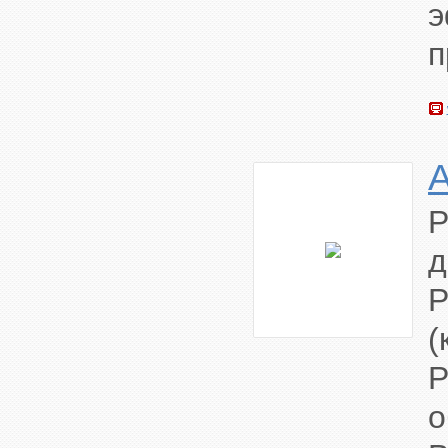
э
п
Р
д
Р
(
о