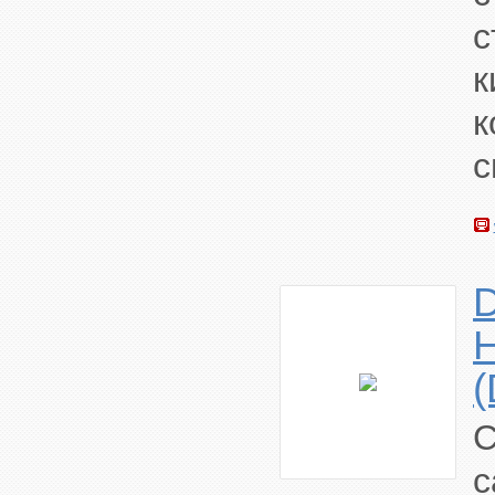
с
к
к
с
D
с