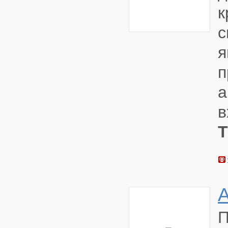
к
с
я
п
а
в
П