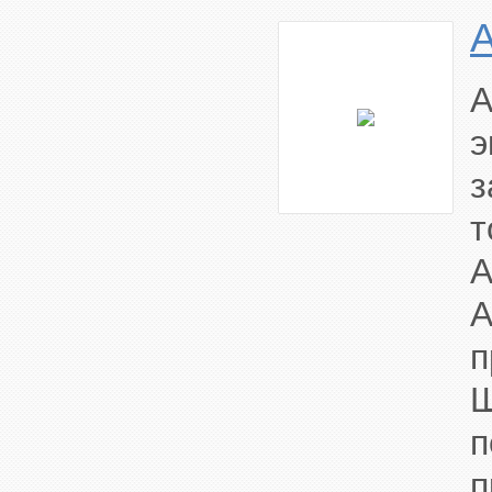
A
э
з
т
A
A
п
Ш
п
п