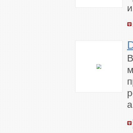
и
В
а