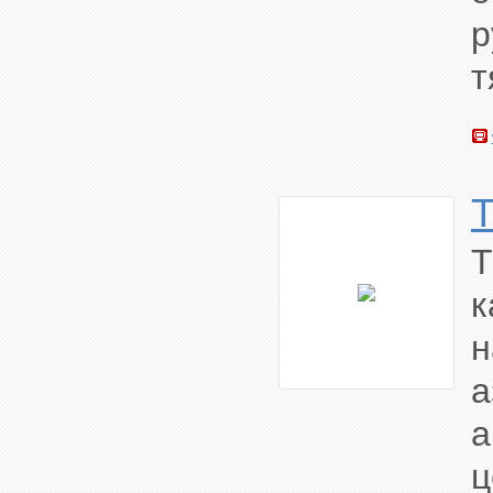
р
т
T
к
а
ц