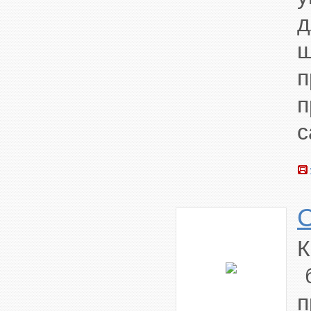
д
ш
с
К
б
п