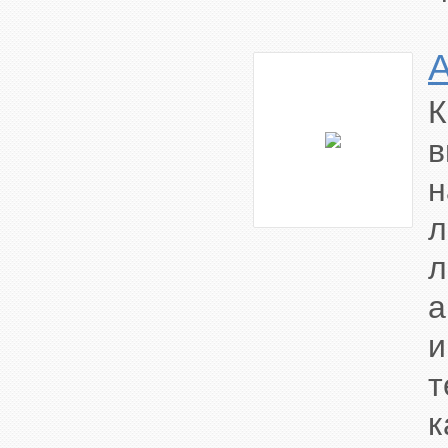
К
в
н
л
л
а
и
т
к