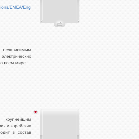
tions/EMEA/EngineSolutions/Brands/AE
)
независимым
лектрических
во всем мире.
 крупнейшим
их и корейских
одит в состав