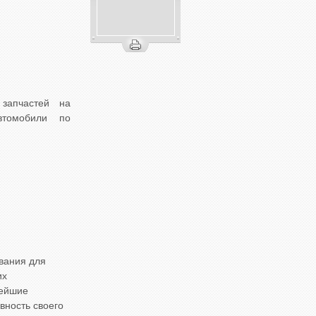
запчастей на
втомобили по
ивания для
их
вейшие
вность своего