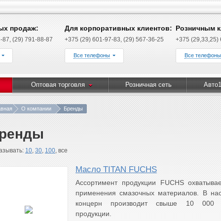
ых продаж:
Для корпоративных клиентов:
Розничным к
-87, (29) 791-88-87
+375 (29) 601-97-83, (29) 567-36-25
+375 (29,33,25)
Все телефоны
Все телефоны
Оптовая торговля
Розничная сеть
Авто1
авная
О компании
Бренды
ренды
азывать:
10
,
30
,
100
, все
Масло TITAN FUCHS
Aссортимент продукции FUCHS охватывае
применения смазочных материалов. В на
концерн про­изводит свыше 10 000 
продукции.