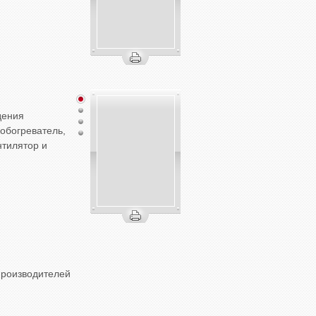
дения
обогреватель,
нтилятор и
роизводителей