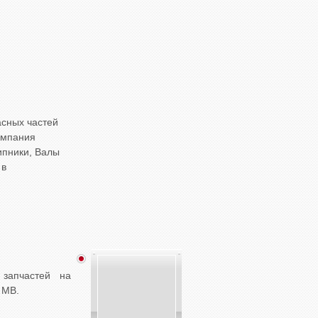
асных частей
омпания
ипники, Валы
 в
 запчастей на
 MB.