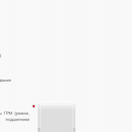
)
вания
ы ГРМ (ремни,
 подшипники