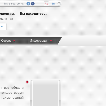
Мы в соц. сетях:
Ru
En
лиентам:
Вы находитесь:
 660-51-78
 Сервис
Информация
т все области
стоящее время
наименований